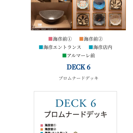
2-2-1 Kyobashi, Chuo-ku, Tokyo 104-0031
About ARTerrace
Privacy Policy
■
海彦前①
■
海彦前②
■
海彦エントランス
■
海彦店内
■
アルマーレ前
DECK 6
プロムナードデッキ