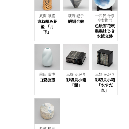
武関 翠篁
萩野 紀子
十四代 今泉
今右衛門
束ね編み花
鍛矧合鉢
色絵雪花吹
籃 「月
墨墨はじき
下」
水流文鉢
前田 昭博
三好 かがり
三好 かがり
白瓷波壺
彩切貝小箱
彩切貝小箱
「瀑」
「水すだ
れ」
若林 和恵