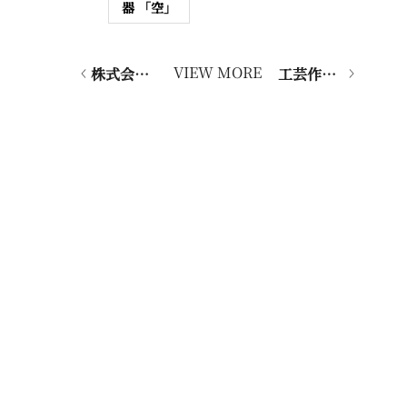
器 「空」
VIEW MORE
株式会社ARTerraceは日本工芸会賛助会員になりました
工芸作品レンタル「ARTerrace RENT」、8月よりサービス提供開始