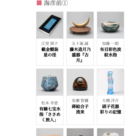
■
海彦前①
江里 朋子
五十嵐 誠
加藤 一郎
截金額装
藤木造月乃
布目彩色波
星の径
盛器『古
紋水指
月』
室瀬 智彌
大槻 洋介
松本 幸恵
蒔絵合子
硝子花器
有線七宝水
流来
彩りの記憶
指「ささめ
く旅人」