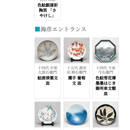
色絵銀漆彩
陶筥 「さ
やけし」
■
海彦エントランス
十四代 中里
十五代 酒井
十四代 今泉
太郎右衛門
田 柿右衛門
今右衛門
絵唐津葉文
濁手 葡萄
色絵雪花薄
皿
文 皿
墨墨はじき
御所車文額
皿