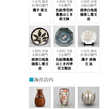
十五代 酒井
十四代 今泉
十四代 中里
田 柿右衛門
今右衛門
太郎右衛門
濁手 苺文
色絵雪花吹
唐津白地黒
皿
墨墨はじき
掻落し葉文
萩文鉢
皿
十四代 中里
十四代 今泉
十五代 酒井
太郎右衛門
今右衛門
田 柿右衛門
唐津白地黒
色絵薄墨墨
濁手 唐梅
掻落し葉文
はじき四季
文 皿
皿
花文額皿
■
海彦店内