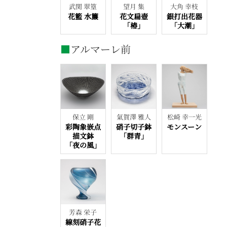
武関 翠篁
望月 集
大角 幸枝
花籃 水簾
花文扁壺
銀打出花器
「椿」
「大潮」
■
アルマーレ前
保立 剛
氣賀澤 雅人
松崎 幸一光
彩陶象嵌点
硝子切子鉢
モンスーン
描文鉢
「群青」
「夜の風」
芳森 栄子
線刻硝子花