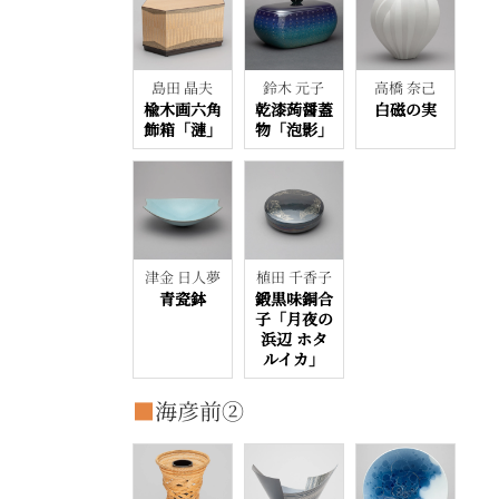
島田 晶夫
鈴木 元子
高橋 奈己
楡木画六角
乾漆蒟醤蓋
白磁の実
飾箱「漣」
物「泡影」
津金 日人夢
植田 千香子
青瓷鉢
鍛黒味銅合
子「月夜の
浜辺 ホタ
ルイカ」
■
海彦前②