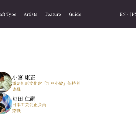
aft Type
Artists
Feature
Guide
EN・JP
小宮 康正
重要無形文化財「江戸小紋」保持者
染織
毎田 仁嗣
日本工芸会正会員
染織