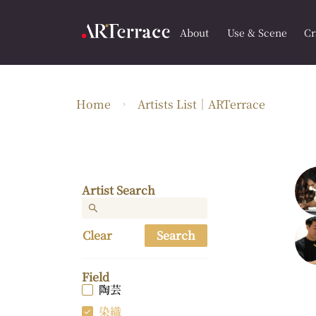
About
Use & Scene
Cr
Home
Artists List｜ARTerrace
Artist Search
Clear
Search
Field
陶芸
染織