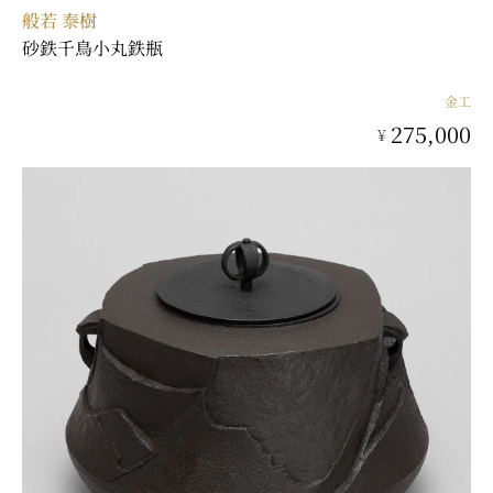
般若 泰樹
砂鉄千鳥小丸鉄瓶
金工
275,000
¥