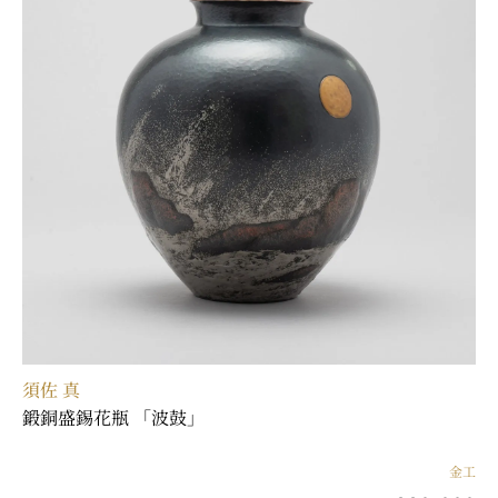
須佐 真
鍛銅盛錫花瓶 「波鼓」
金工