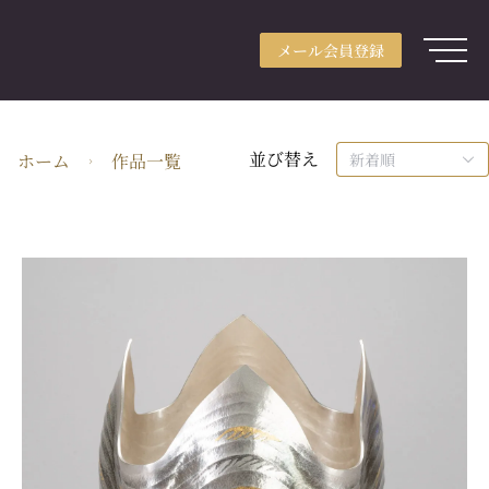
メール会員登録
アカウント登録
メール会員登録
ログイン
ARTerraceとは
並び替え
ホーム
作品一覧
新着順
用途別検索
分野別検索
作家検索
特集
ガイド
JA・JPY
株式会社ARTerrace