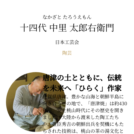
なかざと たろうえもん
十四代 中里 太郎右衛門
日本工芸会
陶芸
唐津の土とともに、伝統
を未来へ「ひらく」作家
佐賀県唐津。豊かな山海と朝鮮半島に
向き合うこの地で、「唐津焼」は約430
年前、安土桃山時代にその歴史を開き
ました。大陸から渡来した陶工たち
や、豊臣秀吉の朝鮮出兵を契機にもた
らされた技術は、桃山の茶の湯文化と