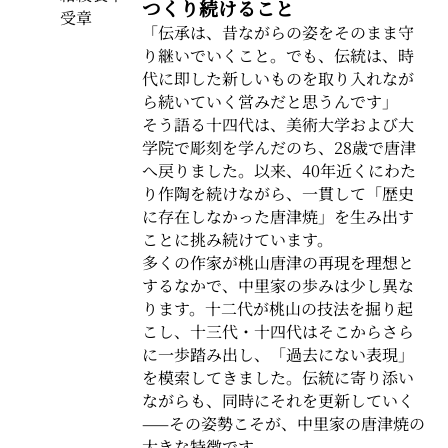
つくり続けること
受章
「伝承は、昔ながらの姿をそのまま守
り継いでいくこと。でも、伝統は、時
代に即した新しいものを取り入れなが
ら続いていく営みだと思うんです」
そう語る十四代は、美術大学および大
学院で彫刻を学んだのち、28歳で唐津
へ戻りました。以来、40年近くにわた
り作陶を続けながら、一貫して「歴史
に存在しなかった唐津焼」を生み出す
ことに挑み続けています。
多くの作家が桃山唐津の再現を理想と
するなかで、中里家の歩みは少し異な
ります。十二代が桃山の技法を掘り起
こし、十三代・十四代はそこからさら
に一歩踏み出し、「過去にない表現」
を模索してきました。伝統に寄り添い
ながらも、同時にそれを更新していく
——その姿勢こそが、中里家の唐津焼の
大きな特徴です。