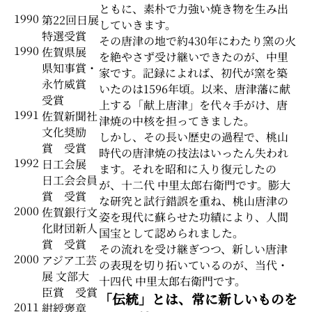
ともに、素朴で力強い焼き物を生み出
1990
第22回日展
していきます。
特選受賞
その唐津の地で約430年にわたり窯の火
1990
佐賀県展
を絶やさず受け継いできたのが、中里
県知事賞・
家です。記録によれば、初代が窯を築
永竹威賞
いたのは1596年頃。以来、唐津藩に献
受賞
上する「献上唐津」を代々手がけ、唐
1991
佐賀新聞社
津焼の中核を担ってきました。
文化奨励
しかし、その長い歴史の過程で、桃山
賞 受賞
時代の唐津焼の技法はいったん失われ
1992
日工会展
ます。それを昭和に入り復元したの
日工会会員
が、十二代 中里太郎右衛門です。膨大
賞 受賞
な研究と試行錯誤を重ね、桃山唐津の
2000
佐賀銀行文
姿を現代に蘇らせた功績により、人間
化財団新人
国宝として認められました。
賞 受賞
その流れを受け継ぎつつ、新しい唐津
2000
アジア工芸
の表現を切り拓いているのが、当代・
展 文部大
十四代 中里太郎右衛門です。
臣賞 受賞
「伝統」とは、常に新しいものを
2011
紺綬褒章