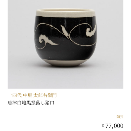
十四代 中里 太郎右衛門
唐津白地黒掻落し猪口
陶芸
77,000
¥