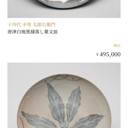
十四代 中里 太郎右衛門
唐津白地黒掻落し葉文皿
陶芸
495,000
¥