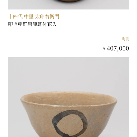
十四代 中里 太郎右衛門
叩き朝鮮唐津耳付花入
陶芸
407,000
¥