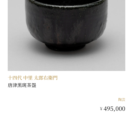
十四代 中里 太郎右衛門
唐津黒斑茶盌
陶芸
495,000
¥