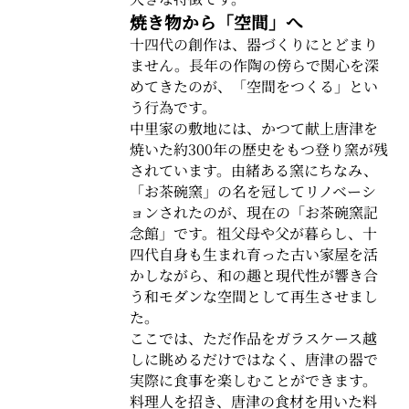
焼き物から「空間」へ
十四代の創作は、器づくりにとどまり
ません。長年の作陶の傍らで関心を深
めてきたのが、「空間をつくる」とい
う行為です。
中里家の敷地には、かつて献上唐津を
焼いた約300年の歴史をもつ登り窯が残
されています。由緒ある窯にちなみ、
「お茶碗窯」の名を冠してリノベーシ
ョンされたのが、現在の「お茶碗窯記
念館」です。祖父母や父が暮らし、十
四代自身も生まれ育った古い家屋を活
かしながら、和の趣と現代性が響き合
う和モダンな空間として再生させまし
た。
ここでは、ただ作品をガラスケース越
しに眺めるだけではなく、唐津の器で
実際に食事を楽しむことができます。
料理人を招き、唐津の食材を用いた料