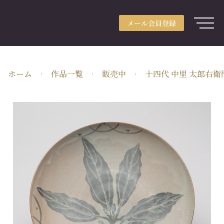
メール会員登録
アカウント登録
メール会員登録
ログイン
ARTerraceとは
ホーム
作品一覧
販売中
十四代 中里 太郎右衛
用途別検索
分野別検索
作家検索
特集
ガイド
JA・JPY
株式会社ARTerrace