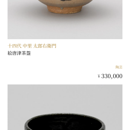
十四代 中里 太郎右衛門
絵唐津茶盌
陶芸
330,000
¥