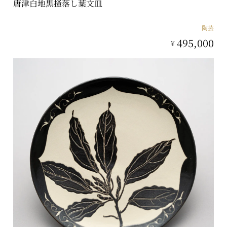
唐津白地黒掻落し葉文皿
陶芸
495,000
¥