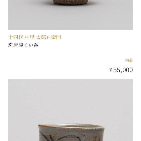
十四代 中里 太郎右衛門
斑唐津ぐい呑
陶芸
55,000
¥