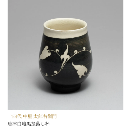
十四代 中里 太郎右衛門
唐津白地黒掻落し杯