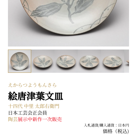
〒104-0031 東京都中央区京橋二丁目2番1号
ARTerraceとは
プライバシーポリシー
えからつようもんさら
絵唐津葉文皿
十四代 中里 太郎右衛門
日本工芸会正会員
陶芸
展示中
新作
一次販売
入札通貨/購入通貨：日本円
価格（税込)