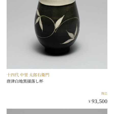
十四代 中里 太郎右衛門
唐津白地黒掻落し杯
陶芸
93,500
¥