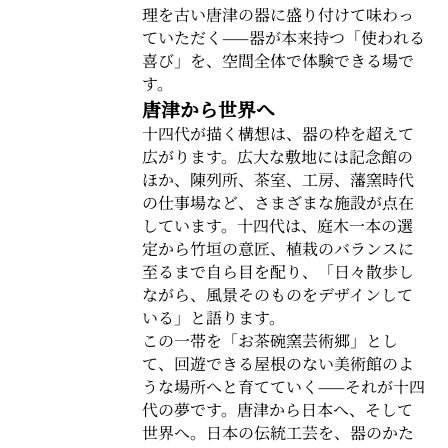
理を古い唐津の器に盛り付けて味わっ
ていただく——器が本来持つ「使われる
喜び」を、空間全体で体験できる場で
す。
唐津から世界へ
十四代が描く構想は、器の枠を超えて
広がります。広大な敷地には記念館の
ほか、陳列所、茶室、工房、藩窯時代
の仕事場など、さまざまな施設が点在
しています。十四代は、庭木一本の選
定から竹垣の意匠、植栽のバランスに
至るまで自ら目を配り、「日々散歩し
ながら、風景そのものをデザインして
いる」と語ります。
この一帯を「お茶碗窯芸術郷」とし
て、回遊できる屋根のない美術館のよ
うな場所へと育てていく——それが十四
代の夢です。唐津から日本へ、そして
世界へ。日本の伝統工芸を、器のかた