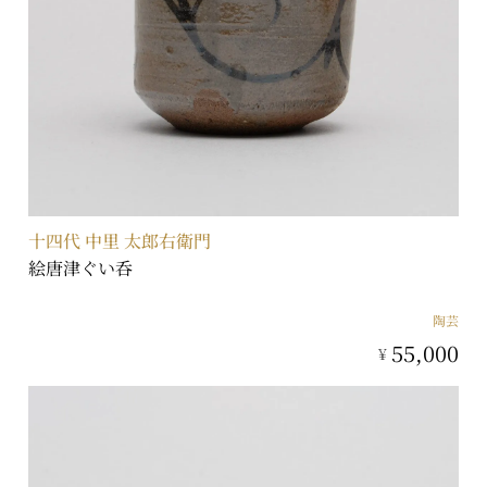
十四代 中里 太郎右衛門
絵唐津ぐい呑
陶芸
55,000
¥