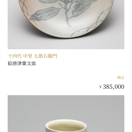
十四代 中里 太郎右衛門
絵唐津葉文皿
陶芸
385,000
¥