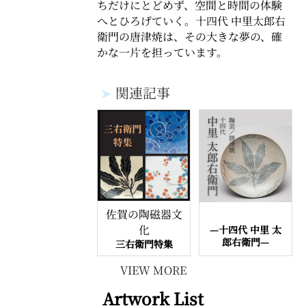
ちだけにとどめず、空間と時間の体験
へとひろげていく。十四代 中里太郎右
衛門の唐津焼は、その大きな夢の、確
かな一片を担っています。
➤
関連記事
佐賀の陶磁器文
化
—十四代 中里 太
郎右衛門—
三右衛門特集
VIEW MORE
Artwork List