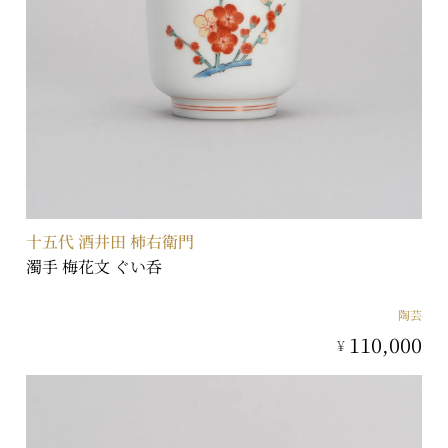
十五代 酒井田 柿右衛門
濁手 梅花文 ぐい呑
陶芸
110,000
¥