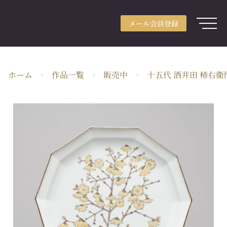
メール会員登録
アカウント登録
メール会員登録
ログイン
ARTerraceとは
ホーム
作品一覧
販売中
十五代 酒井田 柿右衛
用途別検索
分野別検索
作家検索
特集
ガイド
JA・JPY
株式会社ARTerrace