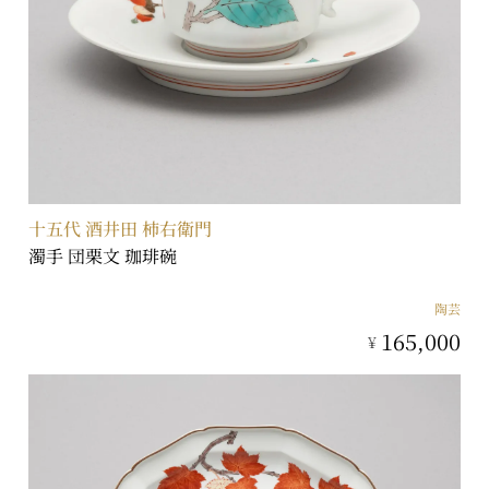
十五代 酒井田 柿右衛門
濁手 団栗文 珈琲碗
陶芸
165,000
¥