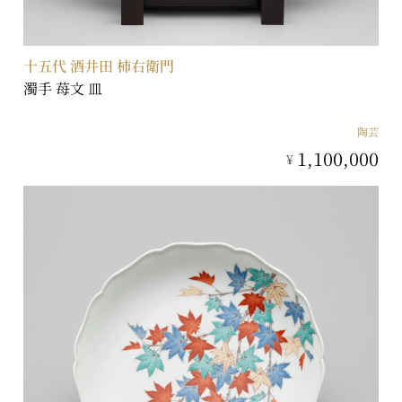
十五代 酒井田 柿右衛門
濁手 苺文 皿
陶芸
1,100,000
¥