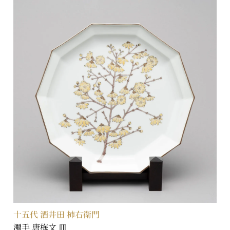
十五代 酒井田 柿右衛門
濁手 唐梅文 皿