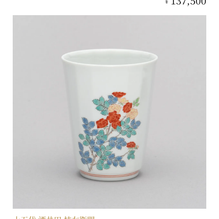
137,500
¥