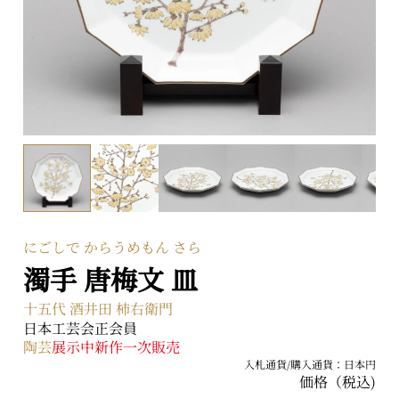
〒104-0031 東京都中央区京橋二丁目2番1号
ARTerraceとは
プライバシーポリシー
にごしで からうめもん さら
濁手 唐梅文 皿
十五代 酒井田 柿右衛門
日本工芸会正会員
陶芸
展示中
新作
一次販売
入札通貨/購入通貨：日本円
価格（税込)