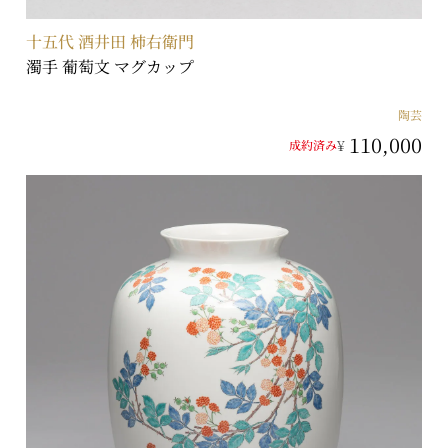
十五代 酒井田 柿右衛門
濁手 葡萄文 マグカップ
陶芸
110,000
¥
成約済み