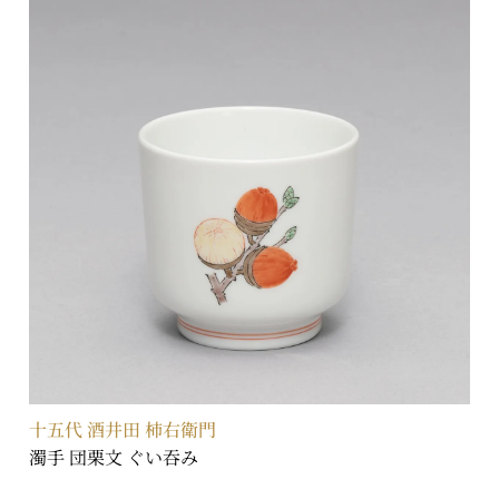
十五代 酒井田 柿右衛門
濁手 団栗文 ぐい吞み