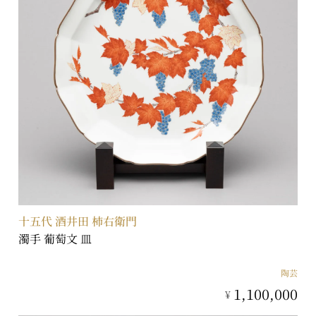
十五代 酒井田 柿右衛門
濁手 葡萄文 皿
陶芸
1,100,000
¥