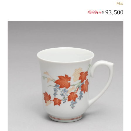
陶芸
93,500
¥
成約済み