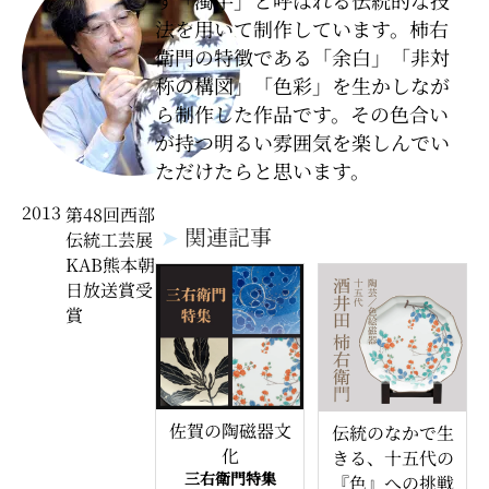
す「濁手」と呼ばれる伝統的な技
法を用いて制作しています。柿右
衛門の特徴である「余白」「非対
称の構図」「色彩」を生かしなが
ら制作した作品です。その色合い
が持つ明るい雰囲気を楽しんでい
ただけたらと思います。
2013
第48回西部
➤
関連記事
伝統工芸展
KAB熊本朝
日放送賞受
賞
佐賀の陶磁器文
伝統のなかで生
化
きる、十五代の
三右衛門特集
『色』への挑戦