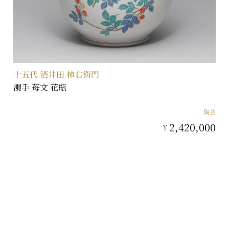
十五代 酒井田 柿右衛門
濁手 苺文 花瓶
陶芸
2,420,000
¥