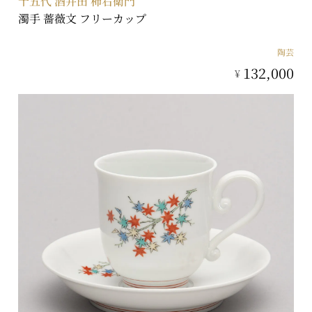
十五代 酒井田 柿右衛門
濁手 薔薇文 フリーカップ
陶芸
132,000
¥