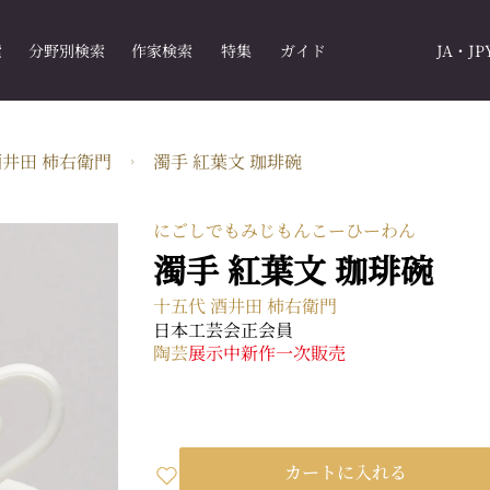
索
分野別検索
作家検索
特集
ガイド
JA・JP
酒井田 柿右衛門
濁手 紅葉文 珈琲碗
にごしでもみじもんこーひーわん
濁手 紅葉文 珈琲碗
十五代 酒井田 柿右衛門
日本工芸会正会員
陶芸
展示中
新作
一次販売
カートに入れる