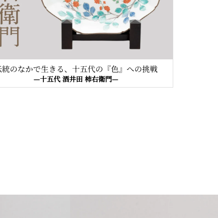
伝統のなかで生きる、十五代の『色』への挑戦
—十五代 酒井田 柿右衛門—