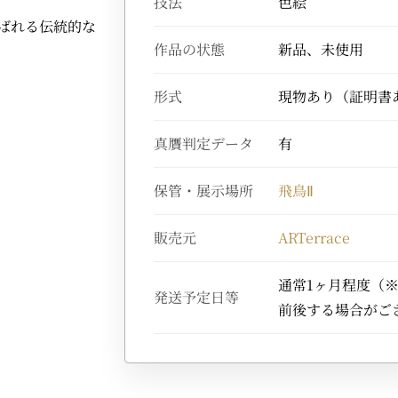
技法
色絵
ばれる伝統的な
作品の状態
新品、未使用
形式
現物あり（証明書
真贋判定データ
有
保管・展示場所
飛鳥Ⅱ
販売元
ARTerrace
通常1ヶ月程度（
発送予定日等
前後する場合がご