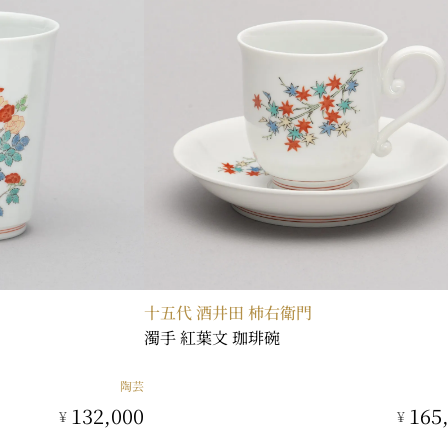
十五代 酒井田 柿右衛門
濁手 紅葉文 珈琲碗
陶芸
132,000
165
¥
¥