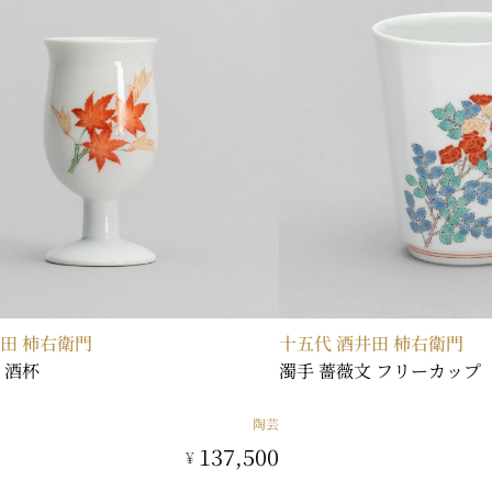
井田 柿右衛門
十五代 酒井田 柿右衛門
 酒杯
濁手 薔薇文 フリーカップ
陶芸
137,500
¥