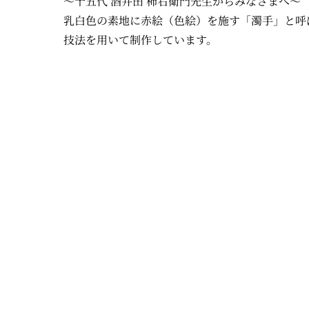
～十五代 酒井田 柿右衛門先生からみなさまへ～
乳白色の素地に赤絵（色絵）を施す「濁手」と呼
技法を用いて制作しています。