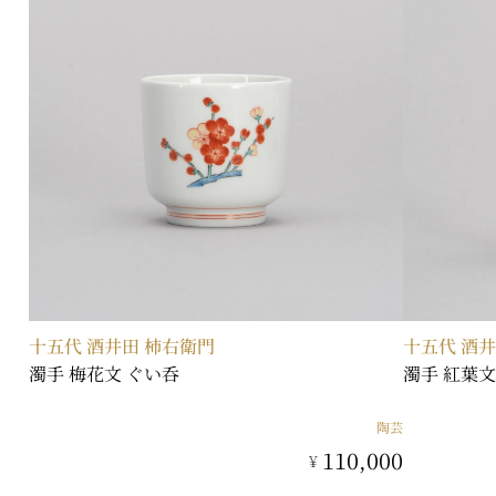
十五代 酒井田 柿右衛門
十五代 酒
濁手 梅花文 ぐい呑
濁手 紅葉文
陶芸
110,000
¥