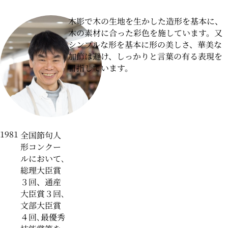
〒104-0031 東京都中央区京橋二丁目2番1号
木彫で木の生地を生かした造形を基本に、
ARTerraceとは
プライバシーポリシー
木の素材に合った彩色を施しています。又
シンプルな形を基本に形の美しさ、華美な
加飾は避け、しっかりと言葉の有る表現を
目指しています。
1981
全国節句人
形コンクー
ルにおいて､
総理大臣賞
３回、通産
大臣賞３回､
文部大臣賞
４回､最優秀