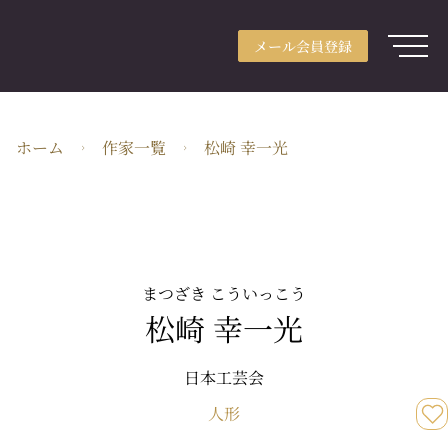
メール会員登録
アカウント登録
メール会員登録
ログイン
ARTerraceとは
ホーム
作家一覧
松崎 幸一光
用途別検索
分野別検索
作家検索
特集
まつざき こういっこう
松崎 幸一光
ガイド
JA・JPY
日本工芸会
人形
株式会社ARTerrace