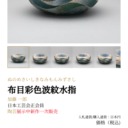
〒104-0031 東京都中央区京橋二丁目2番1号
ARTerraceとは
プライバシーポリシー
ぬのめさいしきなみもんみずさし
布目彩色波紋水指
加藤 一郎
日本工芸会正会員
陶芸
展示中
新作
一次販売
入札通貨/購入通貨：日本円
価格（税込)