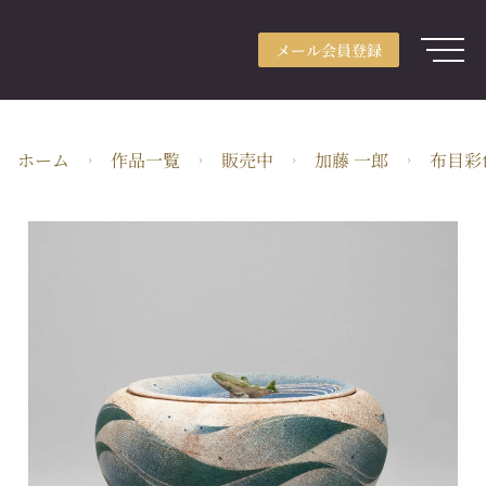
メール会員登録
アカウント登録
メール会員登録
ログイン
ARTerraceとは
ホーム
作品一覧
販売中
加藤 一郎
布目彩
用途別検索
分野別検索
作家検索
特集
ガイド
JA・JPY
株式会社ARTerrace