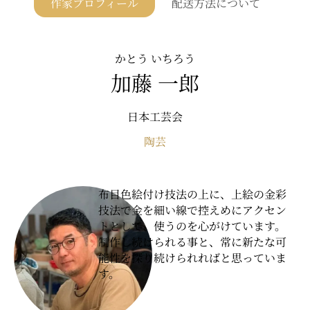
作家プロフィール
配送方法について
かとう いちろう
加藤 一郎
日本工芸会
陶芸
布目色絵付け技法の上に、上絵の金彩
技法で金を細い線で控えめにアクセン
トとして、使うのを心がけています。
制作し続けられる事と、常に新たな可
能性を探り続けられればと思っていま
す。