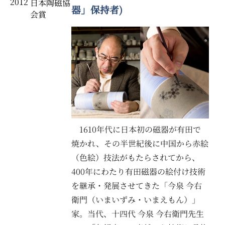
2012
日本陶磁協
器」保持者)
会賞
1610年代に日本初の磁器が有田で
焼かれ、その半世紀後に中国から赤絵
（色絵）技法がもたらされてから、
400年にわたり有田磁器の絵付け技術
を継承・発展させてきた「今泉 今右
衛門（いまいずみ・いまえもん）」
家。当代、十四代 今泉 今右衛門先生