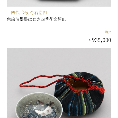
十四代 今泉 今右衛門
色絵薄墨墨はじき四季花文額皿
陶芸
935,000
¥