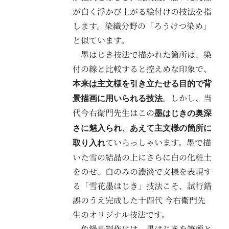
が白く浮かび上がる絵付けの技法を指
します。染織分野の「ろうけつ染め」
と似ています。
墨はじき技法で描かれた箇所は、染
付の線と比較すると控えめな印象で、
本来は主文様を引き立たせる目的で背
。しかし、当
景描画に用いられる技法
代今右衛門先生はこの
墨はじきの奥深
さに魅入られ、あえて主文様の箇所に
ていらっしゃいます。墨で描
取り入れ
いた雪の結晶の上にさらに白の化粧土
をのせ、白のみの濃淡で文様を表現す
る「雪花墨はじき」技法こそ、試行錯
誤のうえ完成した十四代 今右衛門先
生のオリジナル技法です。
色鍋島制作には、墨はじきを筆頭と