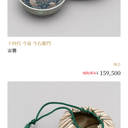
十四代 今泉 今右衛門
宙襲
陶芸
159,500
¥
成約済み