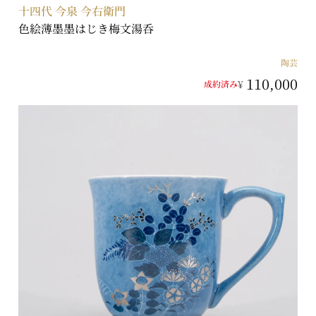
十四代 今泉 今右衛門
色絵薄墨墨はじき梅文湯呑
陶芸
110,000
¥
成約済み