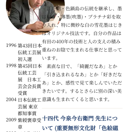
江戸期・色鍋島の伝統を継承し、墨
はじき・薄墨(吹墨)・プラチナ彩を取
り入れ、特に微妙な白の雪花墨はじき
はオリジナル技法です。自分の作品は
有田の400年の技術と人の支えの積み
1996
第43回日本
重ねのお陰で生まれる仕事だと思って
伝統工芸展
います。
初入選
1998
第45回日本
素直な目で、「綺麗だなあ」とか
伝統工芸
「引き込まれるなあ」とか「好きだな
展 日本工
あ」とか、感性で見て楽しんでいただ
芸会会長賞
きたいです。するとさらに別の深い美
受賞
意識も生まれてくると思います。
2004
日本伝統工
芸展 東京
都知事賞
十四代 今泉今右衛門 先生につ
2009
紫綬褒章受
章
いて (重要無形文化財「色絵磁