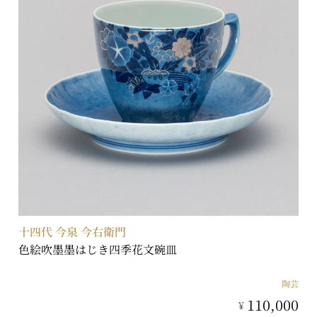
十四代 今泉 今右衛門
色絵吹墨墨はじき四季花文碗皿
陶芸
110,000
¥