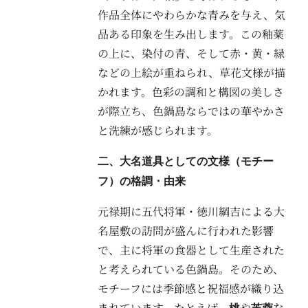
作品全体にやわらかな青みを与え、気
品ある印象を生み出します。この釉薬
の上に、染付の青、そして赤・黄・緑
などの上絵が重ねられ、草花文様が描
かれます。色彩の調和と構図の美しさ
が際立ち、色鍋島ならではの華やかさ
と洗練が感じられます。
二、大名道具としての文様（モチー
フ）の格調・由来
元禄期に五代将軍・徳川綱吉による大
名屋敷の訪問が盛んに行われた影響
で、主に将軍の食器として生産された
と考えられている色鍋島。そのため、
モチーフには季節感と祝福感が織り込
まれています。たとえば、
や
な