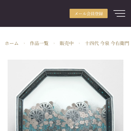
メール会員登録
アカウント登録
メール会員登録
ログイン
ARTerraceとは
ホーム
作品一覧
販売中
十四代 今泉 今右衛門
用途別検索
分野別検索
作家検索
特集
ガイド
JA・JPY
株式会社ARTerrace