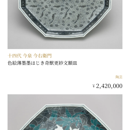
十四代 今泉 今右衛門
色絵薄墨墨はじき奇獣更紗文額皿
陶芸
2,420,000
¥