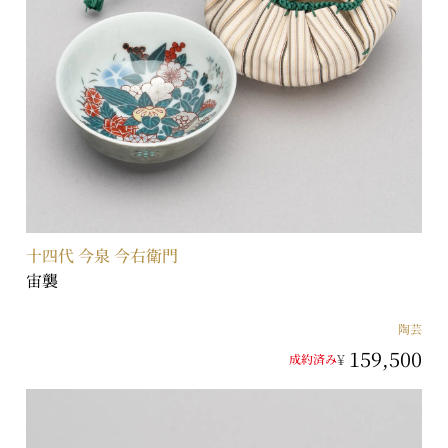
十四代 今泉 今右衛門
宙襲
陶芸
159,500
¥
成約済み