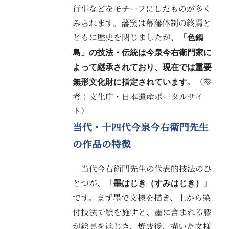
行事などをモチーフにしたものが多く
みられます。藩窯は幕藩体制の終焉と
ともに歴史を閉じましたが、
「色鍋
島」の技法・伝統は今泉今右衛門家に
よって継承されており、現在では重要
。（参
無形文化財に指定されています
考：文化庁・日本遺産ポータルサイ
ト）
当代・十四代今泉今右衛門先生
の作品の特徴
当代今右衛門先生の代表的技法のひ
とつが、「
」
墨はじき（すみはじき）
です。まず墨で文様を描き、上から染
付技法で絵を施すと、墨に含まれる膠
が絵具をはじき、焼成後、描いた文様