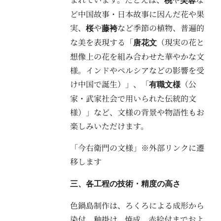
桃
芙蓉
ど中国故事・日本故事に因んだ花や果
実、
や
など季節の植物、普遍的
桜
藤袴
な美を表現する「
（現実の花と
唐花文
想像上の花を組み合わせた華やかな文
様。インドやペルシアなどの影響を受
け中国で誕生）」、「
（公
有職文様
家・武家社会で用いられた伝統的文
様）」など、文様の背景や物語性もお
楽しみいただけます。
「今右衛門の文様」※外部リンクに遷
移します
三、各工程の技術・精度の高さ
色鍋島制作は、ろくろによる成形から
染付、釉掛け、焼成、赤絵付までおよ