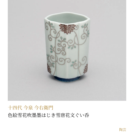
十四代 今泉 今右衛門
色絵雪花吹墨墨はじき雪唐花文ぐい呑
陶芸