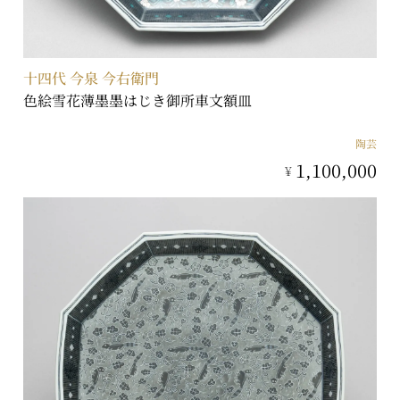
十四代 今泉 今右衛門
色絵雪花薄墨墨はじき御所車文額皿
陶芸
1,100,000
¥