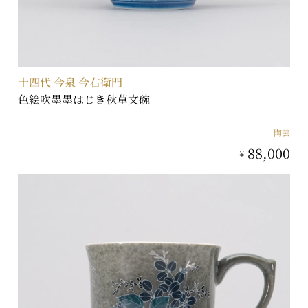
十四代 今泉 今右衛門
色絵吹墨墨はじき秋草文碗
陶芸
88,000
¥