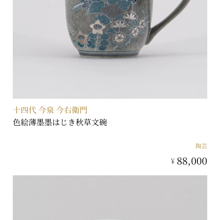
十四代 今泉 今右衛門
色絵薄墨墨はじき秋草文碗
陶芸
88,000
¥