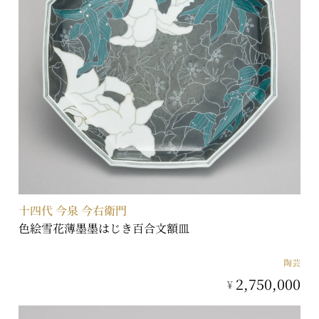
十四代 今泉 今右衛門
色絵雪花薄墨墨はじき百合文額皿
陶芸
2,750,000
¥