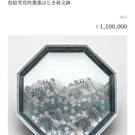
色絵雪花吹墨墨はじき萩文鉢
陶芸
1,100,000
¥