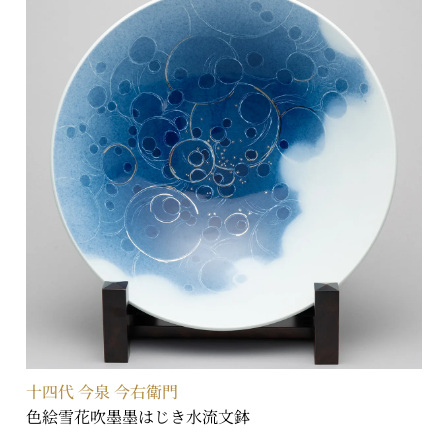
十四代 今泉 今右衛門
色絵雪花吹墨墨はじき水流文鉢