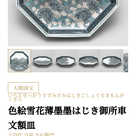
〒104-0031 東京都中央区京橋二丁目2番1号
ARTerraceとは
プライバシーポリシー
人間国宝
いろえせっかうすずみすみはじきごしょぐるまもんが
くざら
色絵雪花薄墨墨はじき御所車
文額皿
十四代 今泉 今右衛門