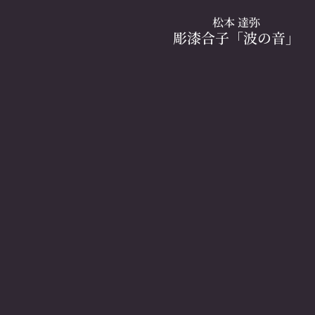
松本 達弥
彫漆合子「波の音」