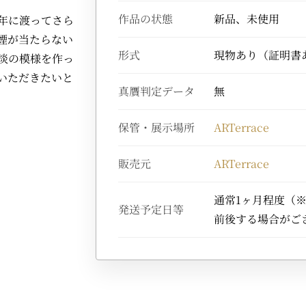
作品の状態
新品、未使用
年に渡ってさら
煙が当たらない
形式
現物あり（証明書
淡の模様を作っ
いただきたいと
真贋判定データ
無
保管・展示場所
ARTerrace
販売元
ARTerrace
通常1ヶ月程度（
発送予定日等
前後する場合がご