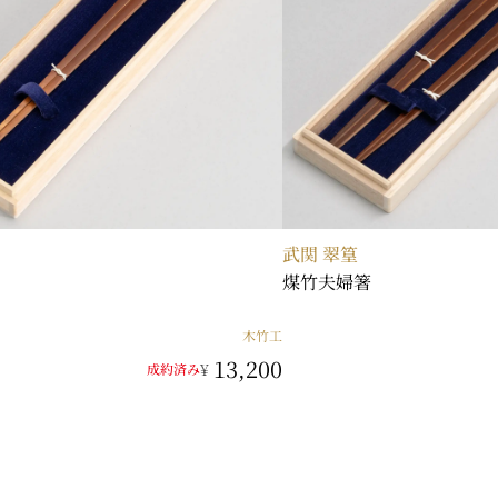
武関 翠篁
煤竹夫婦箸
木竹工
13,200
¥
成約済み