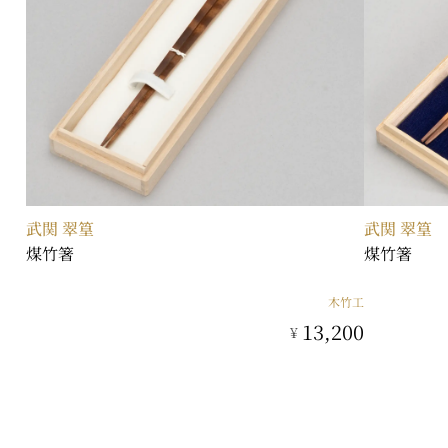
武関 翠篁
武関 翠篁
煤竹箸
煤竹箸
木竹工
13,200
¥