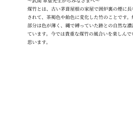
～武関 翠篁先生からみなさまへ～
煤竹とは、古い茅葺屋根の家屋で囲炉裏の煙に長
されて、茶褐色や飴色に変化した竹のことです。
部分は色が薄く、縄で縛っていた跡との自然な濃
ています。今では貴重な煤竹の風合いを楽しんで
思います。