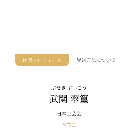
作家プロフィール
配送方法について
ぶせき すいこう
武関 翠篁
日本工芸会
木竹工