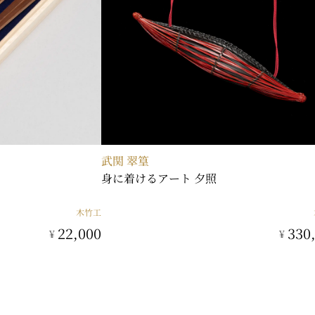
武関 翠篁
身に着けるアート 夕照
木竹工
22,000
330
¥
¥