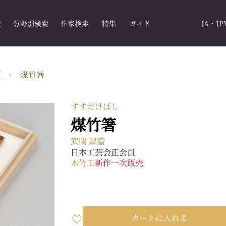
索
分野別検索
作家検索
特集
ガイド
JA・JP
篁
煤竹箸
すすだけばし
煤竹箸
武関 翠篁
日本工芸会正会員
木竹工
新作
一次販売
カートに入れる