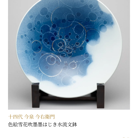
十四代 今泉 今右衛門
色絵雪花吹墨墨はじき水流文鉢