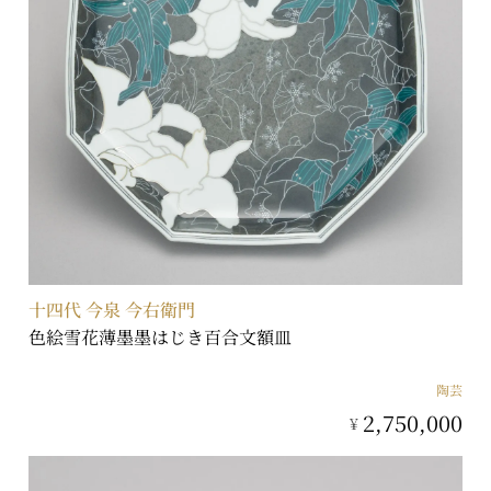
十四代 今泉 今右衛門
色絵雪花薄墨墨はじき百合文額皿
陶芸
2,750,000
¥