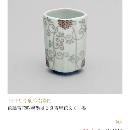
十四代 今泉 今右衛門
色絵雪花吹墨墨はじき雪唐花文ぐい呑
陶芸