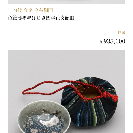
十四代 今泉 今右衛門
色絵薄墨墨はじき四季花文額皿
陶芸
935,000
¥