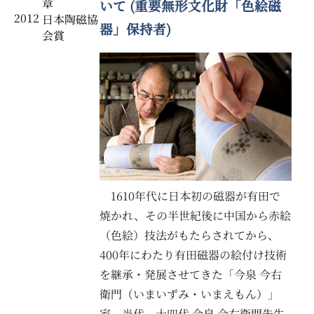
章
いて (重要無形文化財「色絵磁
2012
日本陶磁協
器」保持者)
会賞
1610年代に日本初の磁器が有田で
焼かれ、その半世紀後に中国から赤絵
（色絵）技法がもたらされてから、
400年にわたり有田磁器の絵付け技術
を継承・発展させてきた「今泉 今右
衛門（いまいずみ・いまえもん）」
家。当代、十四代 今泉 今右衛門先生