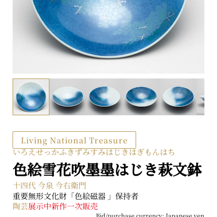
2-2-1 Kyobashi, Chuo-ku, Tokyo 104-0031
About ARTerrace
Privacy Policy
Living National Treasure
いろえせっかふきずみすみはじきはぎもんはち
色絵雪花吹墨墨はじき萩文鉢
十四代 今泉 今右衛門
重要無形文化財「色絵磁器 」保持者
陶芸
展示中
新作
一次販売
Bid/purchase currency: Japanese yen