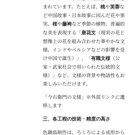
まれています。たとえば、
や
な
桃
芙蓉
ど中国故事・日本故事に因んだ花や果
実、
や
など季節の植物、普遍的
桜
藤袴
な美を表現する「
（現実の花と
唐花文
想像上の花を組み合わせた華やかな文
様。インドやペルシアなどの影響を受
け中国で誕生）」、「
（公
有職文様
家・武家社会で用いられた伝統的文
様）」など、文様の背景や物語性もお
楽しみいただけます。
「今右衛門の文様」※外部リンクに遷
移します
三、各工程の技術・精度の高さ
色鍋島制作は、ろくろによる成形から