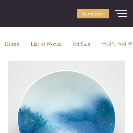
Newsletter
Sign up
Newsletter
Login
About
Home
List of Works
On Sale
十四代 今泉 
Use & Scene
Craft Type
Artists
Feature
Guide
EN・JPY
ARTerrace Inc.