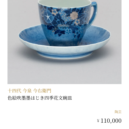
十四代 今泉 今右衛門
色絵吹墨墨はじき四季花文碗皿
陶芸
110,000
¥