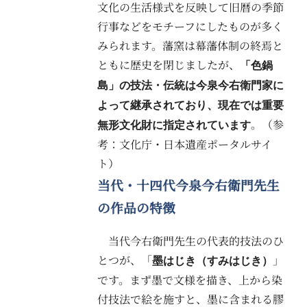
文化の生活様式を反映して旧暦の季節
行事などをモチーフにしたものが多く
みられます。藩窯は幕藩体制の終焉と
ともに歴史を閉じましたが、
「色鍋
島」の技法・伝統は今泉今右衛門家に
よって継承されており、現在では重要
。（参
無形文化財に指定されています
考：文化庁・日本遺産ポータルサイ
ト）
当代・十四代今泉今右衛門先生
の作品の特徴
当代今右衛門先生の代表的技法のひ
とつが、「
」
墨はじき（すみはじき）
です。まず墨で文様を描き、上から染
付技法で絵を施すと、墨に含まれる膠