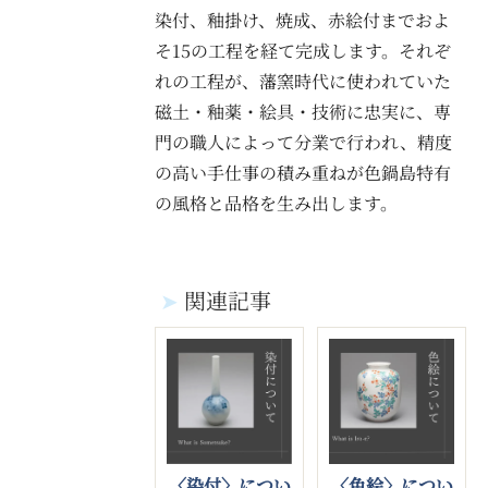
染付、釉掛け、焼成、赤絵付までおよ
そ15の工程を経て完成します。それぞ
れの工程が、藩窯時代に使われていた
磁土・釉薬・絵具・技術に忠実に、専
門の職人によって分業で行われ、精度
の高い手仕事の積み重ねが色鍋島特有
の風格と品格を生み出します。
➤
関連記事
〈色絵〉につい
〈染付〉につい