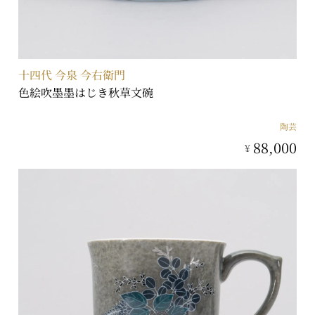
十四代 今泉 今右衛門
色絵吹墨墨はじき秋草文碗
陶芸
88,000
¥