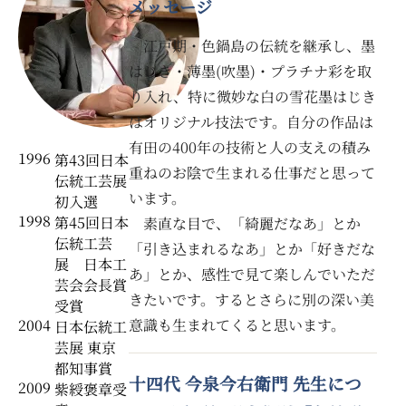
メッセージ
江戸期・色鍋島の伝統を継承し、墨
はじき・薄墨(吹墨)・プラチナ彩を取
り入れ、特に微妙な白の雪花墨はじき
はオリジナル技法です。自分の作品は
有田の400年の技術と人の支えの積み
1996
第43回日本
重ねのお陰で生まれる仕事だと思って
伝統工芸展
います。
初入選
1998
第45回日本
素直な目で、「綺麗だなあ」とか
伝統工芸
「引き込まれるなあ」とか「好きだな
展 日本工
あ」とか、感性で見て楽しんでいただ
芸会会長賞
きたいです。するとさらに別の深い美
受賞
意識も生まれてくると思います。
2004
日本伝統工
芸展 東京
都知事賞
十四代 今泉今右衛門 先生につ
2009
紫綬褒章受