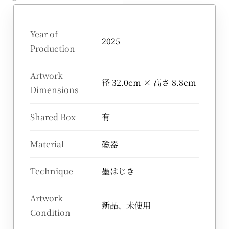
Year of
2025
Production
Artwork
径 32.0cm × 高さ 8.8cm
Dimensions
Shared Box
有
Material
磁器
Technique
墨はじき
Artwork
新品、未使用
Condition