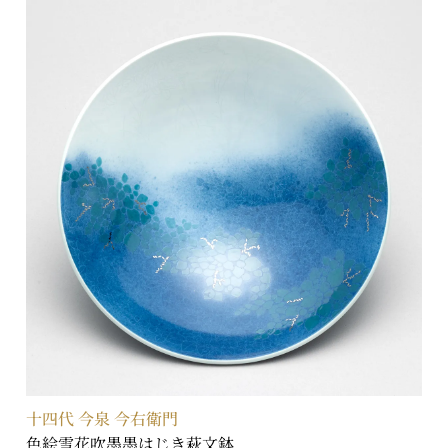
十四代 今泉 今右衛門
色絵雪花吹墨墨はじき萩文鉢