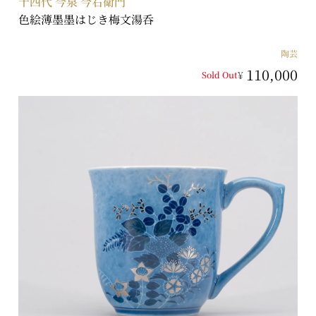
十四代 今泉 今右衛門
色絵薄墨墨はじき梅文湯呑
陶芸
110,000
¥
Sold Out