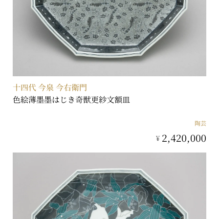
十四代 今泉 今右衛門
色絵薄墨墨はじき奇獣更紗文額皿
陶芸
2,420,000
¥