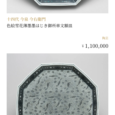
十四代 今泉 今右衛門
色絵雪花薄墨墨はじき御所車文額皿
陶芸
1,100,000
¥