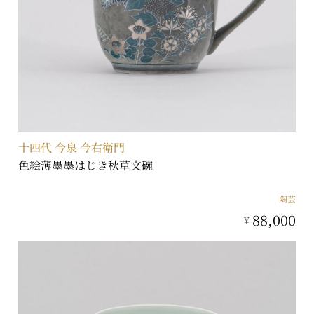
十四代 今泉 今右衛門
色絵薄墨墨はじき秋草文碗
陶芸
88,000
¥