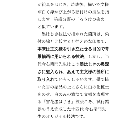
が絵具をはじき、焼成後、描いた文様
が白く浮かび上がる絵付けの技法を指
します。染織分野の「ろうけつ染め」
と似ています。
墨はじき技法で描かれた箇所は、染
付の線と比較すると控えめな印象で、
本来は主文様を引き立たせる目的で背
。しかし、当
景描画に用いられる技法
代今右衛門先生はこの
墨はじきの奥深
さに魅入られ、あえて主文様の箇所に
ていらっしゃいます。墨で描
取り入れ
いた雪の結晶の上にさらに白の化粧土
をのせ、白のみの濃淡で文様を表現す
る「雪花墨はじき」技法こそ、試行錯
誤のうえ完成した十四代 今右衛門先
生のオリジナル技法です。