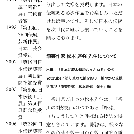
「第31回伝
り出して文様を表現します。日本の
統工芸新作
伝統ある彫漆作品をお楽しみいただ
展」三越賞
受賞
ければ幸いです。そして日本の伝統
1993
「第33回、
を次世代に継承し繋いでいくことを
36回伝統工
願っております。
芸新作展」
日本工芸会
賞受賞
漆芸作家 松本 達弥 先生について
2002
「第19回日
本伝統漆芸
出典：「世界に誇る物語ちゃんねる」公式
展」朝日新
YouTube／塗り重ねた漆を彫り、鮮やかな文様
聞社賞受賞
を表現「漆芸作家 松本達弥 先生」編
2003
「第50回日
本伝統工芸
香川県ご出身の松本先生は、「香
展」第50回
川の3技法」の1つである「彫漆」
展記念賞受
（ちょうしつ）と呼ばれる技法を得
賞
2006
「第22回日
意とされています。 彫漆は、様々な
本伝統漆芸
色の色漆を数十回から数百回塗り重