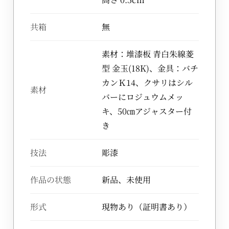
共箱
無
素材：堆漆板 青白朱線菱
型 金玉(18K)、金具：バチ
カンＫ14、クサリはシル
素材
バーにロジュウムメッ
キ、50㎝アジャスター付
き
技法
彫漆
作品の状態
新品、未使用
形式
現物あり（証明書あり）