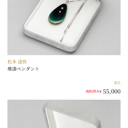
松本 達弥
堆漆ペンダント
漆芸
55,000
¥
成約済み