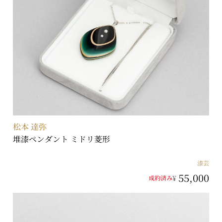
松本 達弥
堆漆ペンダント ミドリ菱形
漆芸
55,000
¥
成約済み