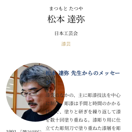
まつもと たつや
松本 達弥
日本工芸会
漆芸
松本 達弥 先生からのメッセー
ジ
漆芸のなかの、主に彫漆技法を中心
に制作。彫漆は手間と時間のかかる
技法で、塗りと研ぎを繰り返して漆
を数十回塗り重ねる。漆彫り用に仕
立てた彫刻刀で塗り重ねた漆層を彫
1991