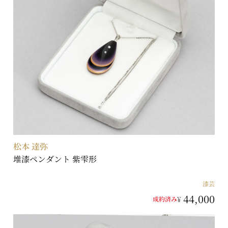
松本 達弥
堆漆ペンダント 紫雫形
漆芸
44,000
¥
成約済み