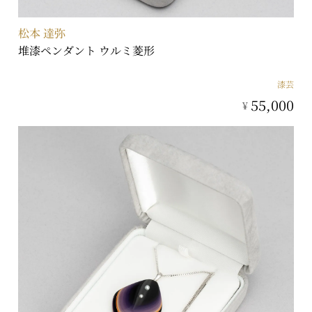
松本 達弥
堆漆ペンダント ウルミ菱形
漆芸
55,000
¥