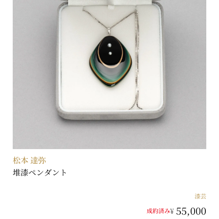
松本 達弥
堆漆ペンダント
漆芸
55,000
¥
成約済み