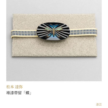
松本 達弥
堆漆帯留「蝶」
漆芸