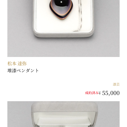
松本 達弥
堆漆ペンダント
漆芸
55,000
¥
成約済み