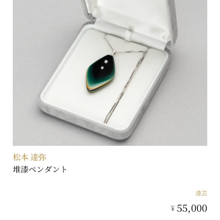
松本 達弥
堆漆ペンダント
漆芸
55,000
¥