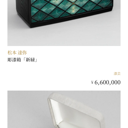
松本 達弥
彫漆箱「新緑」
漆芸
6,600,000
¥