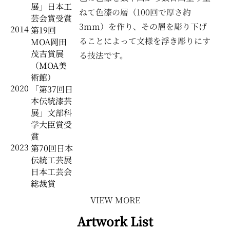
展」日本工
ねて色漆の層（100回で厚さ約
芸会賞受賞
3mm）を作り、その層を彫り下げ
2014
第19回
ることによって文様を浮き彫りにす
MOA岡田
茂吉賞展
る技法です。
（MOA美
術館）
2020
「第37回日
本伝統漆芸
展」文部科
学大臣賞受
賞
2023
第70回日本
伝統工芸展
日本工芸会
総裁賞
VIEW MORE
Artwork List