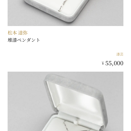
松本 達弥
堆漆ペンダント
漆芸
55,000
¥