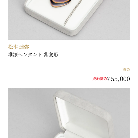
松本 達弥
堆漆ペンダント 紫菱形
漆芸
55,000
¥
成約済み