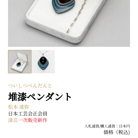
〒104-0031 東京都中央区京橋二丁目2番1号
ARTerraceとは
プライバシーポリシー
ついしつぺんだんと
堆漆ペンダント
松本 達弥
日本工芸会正会員
漆芸
一次販売
新作
入札通貨/購入通貨：日本円
価格（税込)