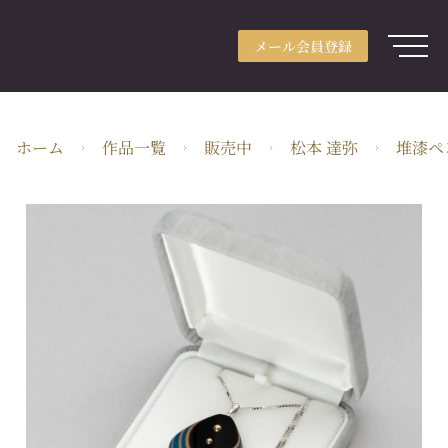
メール会員登録
アカウント登録
メール会員登録
ログイン
ARTerraceとは
ホーム
作品一覧
販売中
松本 達弥
堆漆ペ
用途別検索
分野別検索
作家検索
特集
ガイド
JA・JPY
株式会社ARTerrace