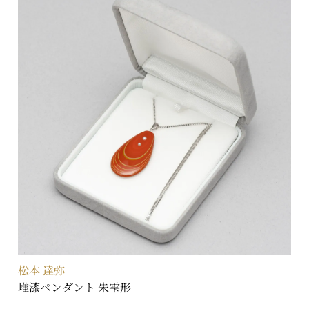
松本 達弥
堆漆ペンダント 朱雫形