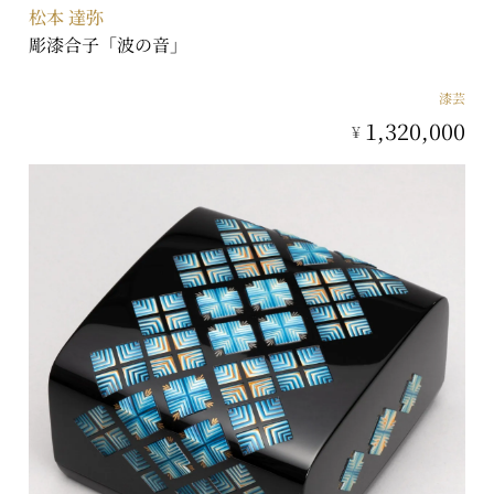
松本 達弥
彫漆合子「波の音」
漆芸
1,320,000
¥