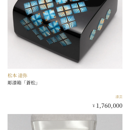
松本 達弥
彫漆箱「蒼松」
漆芸
1,760,000
¥