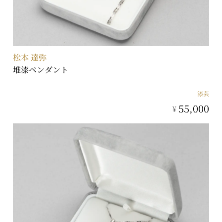
松本 達弥
堆漆ペンダント
漆芸
55,000
¥