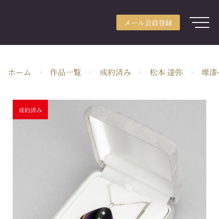
メール会員登録
アカウント登録
メール会員登録
ログイン
ARTerraceとは
ホーム
作品一覧
成約済み
松本 達弥
堆漆
用途別検索
分野別検索
成約済み
作家検索
特集
ガイド
JA・JPY
株式会社ARTerrace