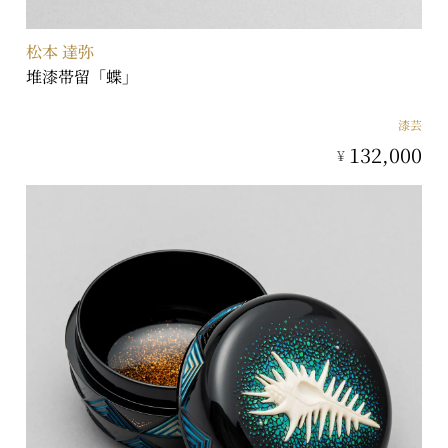
松本 達弥
堆漆帯留「蝶」
漆芸
132,000
¥