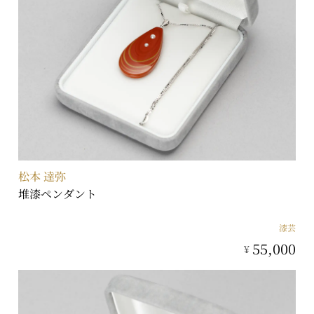
松本 達弥
堆漆ペンダント
漆芸
55,000
¥