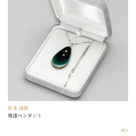
松本 達弥
堆漆ペンダント
漆芸