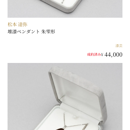
松本 達弥
堆漆ペンダント 朱雫形
漆芸
44,000
¥
成約済み