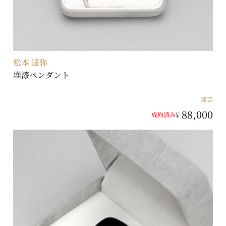
松本 達弥
堆漆ペンダント
漆芸
88,000
¥
成約済み