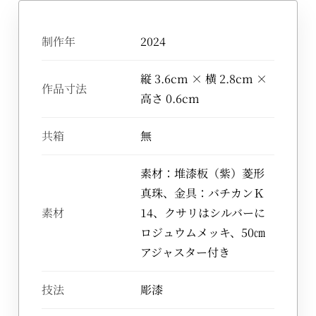
制作年
2024
縦 3.6cm × 横 2.8cm ×
作品寸法
高さ 0.6cm
共箱
無
素材：堆漆板（紫）菱形
真珠、金具：バチカンＫ
素材
14、クサリはシルバーに
ロジュウムメッキ、50㎝
アジャスター付き
技法
彫漆