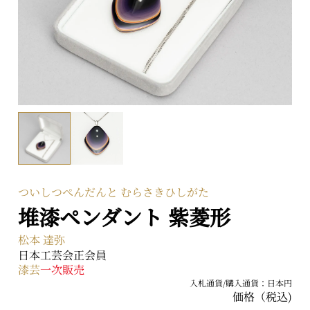
〒104-0031 東京都中央区京橋二丁目2番1号
ARTerraceとは
プライバシーポリシー
ついしつぺんだんと むらさきひしがた
堆漆ペンダント 紫菱形
松本 達弥
日本工芸会正会員
漆芸
一次販売
入札通貨/購入通貨：日本円
価格（税込)