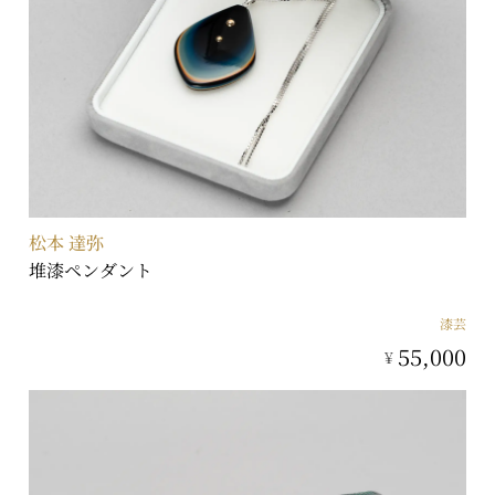
松本 達弥
堆漆ペンダント
漆芸
55,000
¥