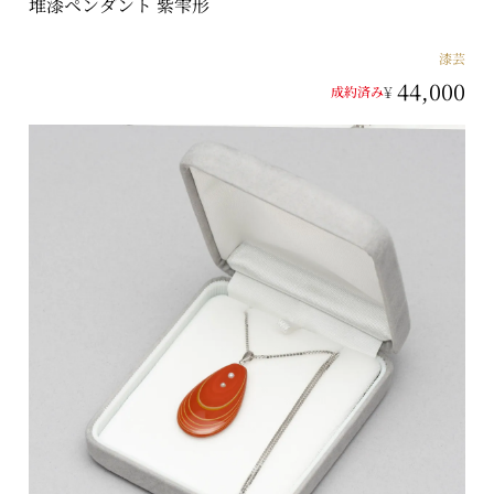
堆漆ペンダント 紫雫形
漆芸
44,000
¥
成約済み