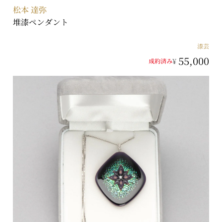
松本 達弥
堆漆ペンダント
漆芸
55,000
¥
成約済み