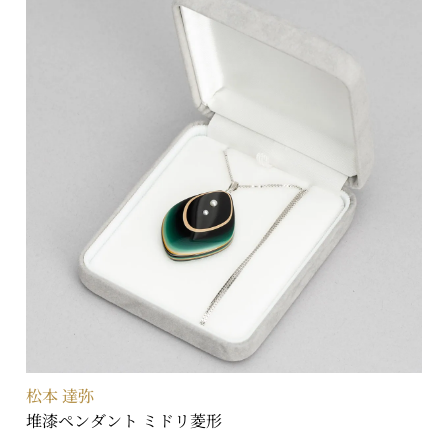
松本 達弥
堆漆ペンダント ミドリ菱形