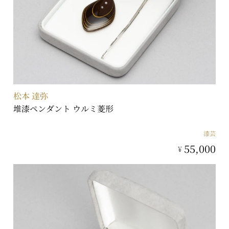
松本 達弥
堆漆ペンダント ウルミ菱形
漆芸
55,000
¥