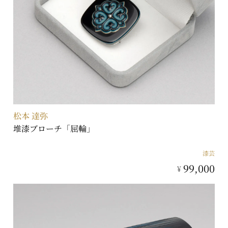
松本 達弥
堆漆ブローチ「屈輪」
漆芸
99,000
¥