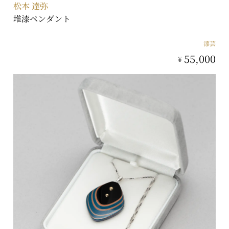
松本 達弥
堆漆ペンダント
漆芸
55,000
¥