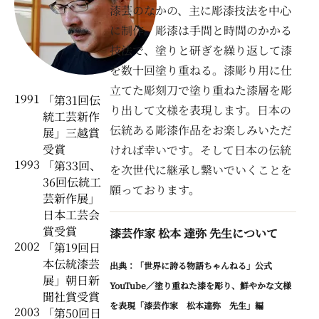
漆芸のなかの、主に彫漆技法を中心
に制作。彫漆は手間と時間のかかる
技法で、塗りと研ぎを繰り返して漆
を数十回塗り重ねる。漆彫り用に仕
立てた彫刻刀で塗り重ねた漆層を彫
1991
「第31回伝
り出して文様を表現します。日本の
統工芸新作
伝統ある彫漆作品をお楽しみいただ
展」三越賞
受賞
ければ幸いです。そして日本の伝統
1993
「第33回、
を次世代に継承し繋いでいくことを
36回伝統工
願っております。
芸新作展」
日本工芸会
賞受賞
漆芸作家 松本 達弥 先生について
2002
「第19回日
本伝統漆芸
出典：「世界に誇る物語ちゃんねる」公式
展」朝日新
YouTube／塗り重ねた漆を彫り、鮮やかな文様
聞社賞受賞
を表現「漆芸作家 松本達弥 先生」編
2003
「第50回日