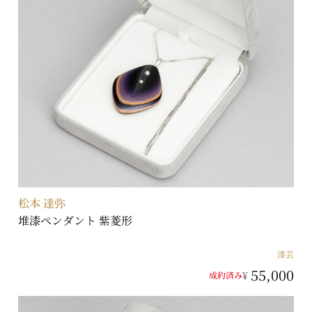
松本 達弥
堆漆ペンダント 紫菱形
漆芸
55,000
¥
成約済み