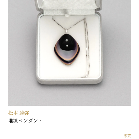
松本 達弥
堆漆ペンダント
漆芸