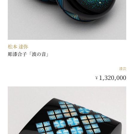
松本 達弥
彫漆合子「波の音」
漆芸
1,320,000
¥