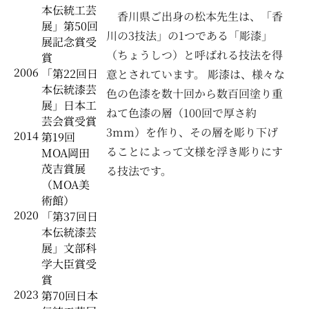
本伝統工芸
香川県ご出身の松本先生は、「香
展」第50回
川の3技法」の1つである「彫漆」
展記念賞受
（ちょうしつ）と呼ばれる技法を得
賞
2006
「第22回日
意とされています。 彫漆は、様々な
本伝統漆芸
色の色漆を数十回から数百回塗り重
展」日本工
ねて色漆の層（100回で厚さ約
芸会賞受賞
3mm）を作り、その層を彫り下げ
2014
第19回
ることによって文様を浮き彫りにす
MOA岡田
茂吉賞展
る技法です。
（MOA美
術館）
2020
「第37回日
本伝統漆芸
展」文部科
学大臣賞受
賞
2023
第70回日本