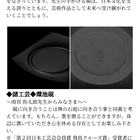
をなさっています。先生の手がける硯は、日本文化を支
える誇りとともに、芸術作品として未来へ受け継がれて
いくことでしょう。
◆諸工芸◆環池硯
～雨宮 弥太郎先生からみなさまへ～
硯に向き合うことは禅の石庭に向き合う事と同義と考
えています。もちろん、墨を磨ることができますが、身
辺に置いていただき心を休める存在としてお楽しみ下さ
い。
※「第２回日本工芸会会員賞 飛鳥クルーズ賞」受賞者に