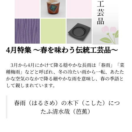
2-2-1 Kyobashi, Chuo-ku, Tokyo 104-0031
About ARTerrace
Privacy Policy
4月特集 〜春を味わう伝統工芸品〜
3月から4月にかけて降る穏やかな長雨は「春雨」「菜
種梅雨」などと呼ばれ、冬の冷たい雨から一転、あたた
かな空気のなかで降る細やかな雨を意味し、春の季語と
して親しまれています。
春雨（はるさめ）の木下（こした）につ
たふ清水哉（芭蕉）