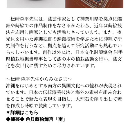
松崎森平先生は、漆芸作家として神奈川県を拠点に螺
鈿や蒔絵での作品制作をなさるかたわら、近年は蒔絵技
法を応用し画家としても活動なさっています。また、夜
光貝を用いた沖縄独自の螺鈿技術を学ぶために沖縄で研
究制作を行うなど、拠点を越えて研究活動にも熱心でい
らっしゃいます。創作以外には、日本文化財漆協会 岩手
県植栽地担当理事として漆の木の植栽活動を行い、漆文
化を次世代に残すためご尽力されています。
〜松崎 森平先生からみなさま～
沖縄をはじめとする南方の異国文化への憧れが表現され
ています。日本の伝統漆芸技法と海外の素材を組み合わ
せることで新たな表現を目指し、大理石を削り出して蓋
を作成し蒔絵で装飾しています。
▼詳細はこちら
◆漆芸◆ 色貝蒔絵飾筥「南」