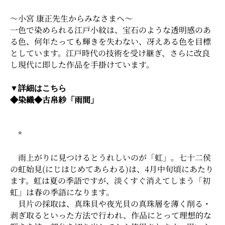
～小宮 康正先生からみなさまへ～
一色で染められる江戸小紋は、宝石のような透明感のあ
る色、何年たっても輝きを失わない、冴えある色を目標
としています。江戸時代の技術を受け継ぎ、さらに改良
し現代に即した作品を手掛けています。
▼詳細はこちら
◆染織◆古帛紗「雨間」
*
雨上がりに見つけるとうれしいのが「虹」。七十二侯
の虹始見(にじはじめてあらわる)は、4月中旬頃にあたり
ます。虹は夏の季語ですが、淡くすぐ消えてしまう「初
虹」は春の季語になります。
貝片の採取は、真珠貝や夜光貝の真珠層を薄く削る・
剥ぎ取るといった方法で行われ、作品にとって理想的な