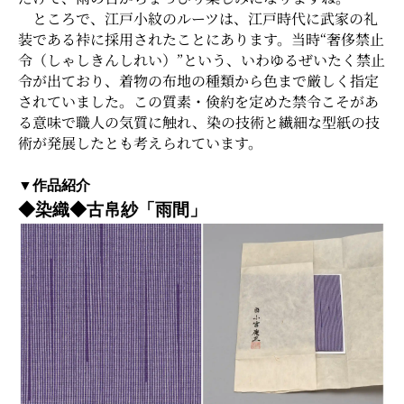
ところで、江戸小紋のルーツは、江戸時代に武家の礼
装である裃に採用されたことにあります。当時“奢侈禁止
令（しゃしきんしれい）”という、いわゆるぜいたく禁止
令が出ており、着物の布地の種類から色まで厳しく指定
されていました。この質素・倹約を定めた禁令こそがあ
る意味で職人の気質に触れ、染の技術と繊細な型紙の技
術が発展したとも考えられています。
▼作品紹介
◆染織◆古帛紗「雨間」