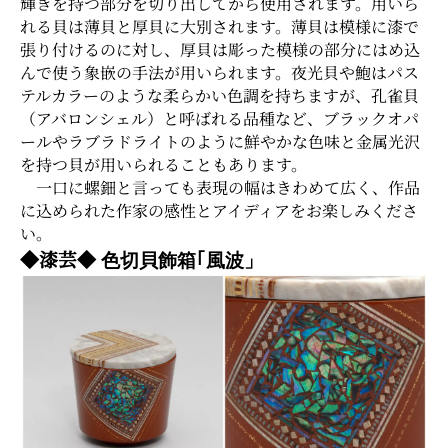
輝きを持つ部分を切り出してから使用されます。用いら
れる貝は薄貝と厚貝に大別されます。薄貝は模様に漆で
張り付けるのに対し、厚貝は彫った模様の部分にはめ込
んで使う象嵌の手法が用いられます。夜光貝や鮑はパス
テルカラーのような柔らかい色調を持ちますが、孔雀貝
（アバロンシェル）と呼ばれる品種など、ブラックオパ
ールやラブラドライトのように鮮やかな色味と金属光沢
を持つ貝が用いられることもあります。
一口に螺鈿と言っても表現の幅はきわめて広く、作品
に込められた作家の感性とアイディアをお楽しみくださ
い。
◆漆芸◆
色切貝飾箱｢風波」