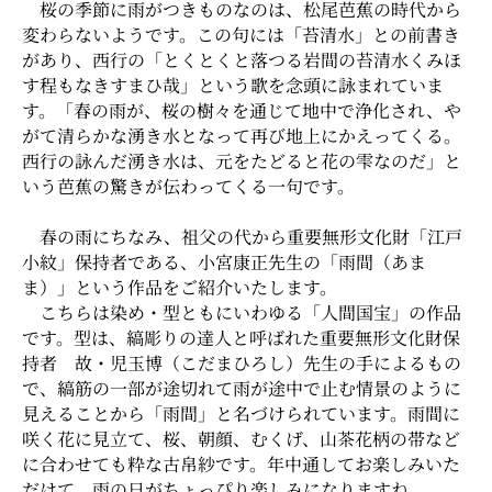
桜の季節に雨がつきものなのは、松尾芭蕉の時代から
変わらないようです。この句には「苔清水」との前書き
があり、西行の「とくとくと落つる岩間の苔清水くみほ
す程もなきすまひ哉」という歌を念頭に詠まれていま
す。「春の雨が、桜の樹々を通じて地中で浄化され、や
がて清らかな湧き水となって再び地上にかえってくる。
西行の詠んだ湧き水は、元をたどると花の雫なのだ」と
いう芭蕉の驚きが伝わってくる一句です。
春の雨にちなみ、祖父の代から重要無形文化財「江戸
小紋」保持者である、小宮康正先生の「雨間（あま
ま）」という作品をご紹介いたします。
こちらは染め・型ともにいわゆる「人間国宝」の作品
です。型は、縞彫りの達人と呼ばれた重要無形文化財保
持者 故・児玉博（こだまひろし）先生の手によるもの
で、縞筋の一部が途切れて雨が途中で止む情景のように
見えることから「雨間」と名づけられています。雨間に
咲く花に見立て、桜、朝顔、むくげ、山茶花柄の帯など
に合わせても粋な古帛紗です。年中通してお楽しみいた
だけて、雨の日がちょっぴり楽しみになりますね。