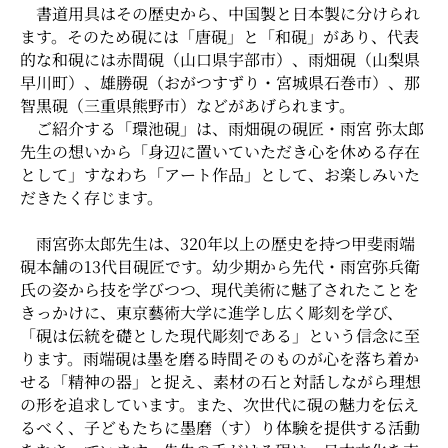
書道用具はその歴史から、中国製と日本製に分けられ
ます。そのため硯には「唐硯」と「和硯」があり、代表
的な和硯には赤間硯（山口県宇部市）、雨畑硯（山梨県
早川町）、雄勝硯（おがつすずり・宮城県石巻市）、那
智黒硯（三重県熊野市）などがあげられます。
ご紹介する「環池硯」は、雨畑硯の硯匠・雨宮 弥太郎
先生の想いから「身辺に置いていただき心を休める存在
として」すなわち「アート作品」として、お楽しみいた
だきたく存じます。
雨宮弥太郎先生は、320年以上の歴史を持つ甲斐雨端
硯本舗の13代目硯匠です。幼少期から先代・雨宮弥兵衛
氏の姿から技を学びつつ、現代美術に魅了されたことを
きっかけに、東京藝術大学に進学し広く彫刻を学び、
「硯は伝統を礎とした現代彫刻である」という信念に至
ります。雨端硯は墨を磨る時間そのものが心を落ち着か
せる「精神の器」と捉え、素材の石と対話しながら理想
の形を追求しています。また、次世代に硯の魅力を伝え
るべく、子どもたちに墨磨（す）り体験を提供する活動