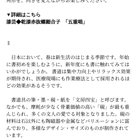
角形を、向きを変えながらお楽しみください。
▼詳細はこちら
漆芸◆乾漆赤抜螺鈿合子 ｢五重唱」
⁑
日本において、春は新生活のはじまる季節です。年始
に書初めを楽しむように、新年度にも書に触れてみては
いかがでしょうか。 書道は集中力向上やリラックス効果
が期待され、医療現場にも作業療法として採用されるほ
どの効果があるそうです。
書道具の筆・墨・硯・紙を「文房四宝」と呼びます。
なかでも、摩耗が少なく骨董価値の高い「硯」が最も重
んじられ、多くの文人の愛でる対象となりました。硯の
材料は石以外にも陶磁器や金属などバリエーションに富
んでおり、多様なデザイン・サイズのものが制作されて
います。