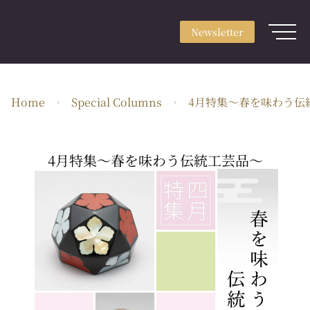
Newsletter
Sign up
Newsletter
Login
About
Home
Special Columns
4月特集〜春を味わう伝
Use & Scene
Craft Type
4月特集〜春を味わう伝統工芸品〜
Artists
Feature
Guide
EN・JPY
ARTerrace Inc.