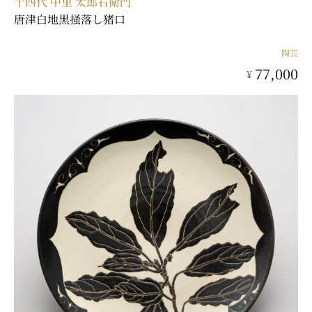
十四代 中里 太郎右衛門
唐津白地黒掻落し猪口
陶芸
77,000
¥