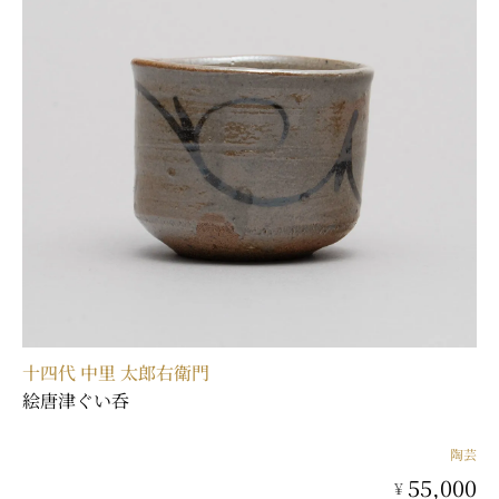
十四代 中里 太郎右衛門
絵唐津ぐい呑
陶芸
55,000
¥