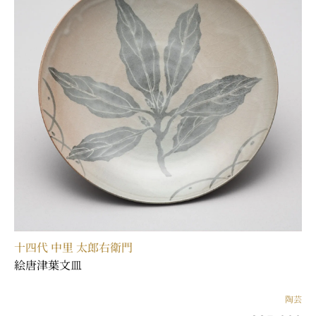
十四代 中里 太郎右衛門
絵唐津葉文皿
陶芸