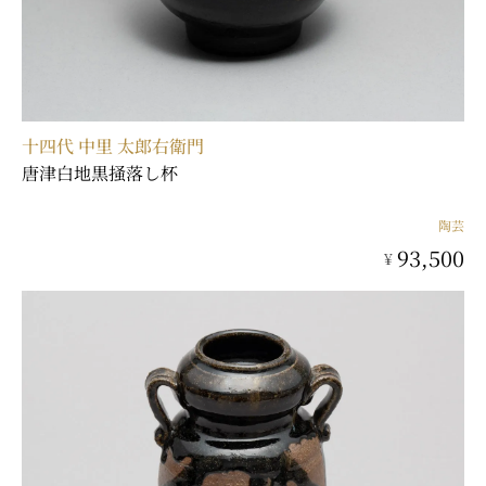
十四代 中里 太郎右衛門
唐津白地黒掻落し杯
陶芸
93,500
¥