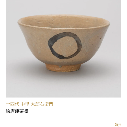
十四代 中里 太郎右衛門
絵唐津茶盌
陶芸