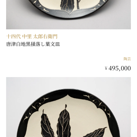
十四代 中里 太郎右衛門
唐津白地黒掻落し葉文皿
陶芸
495,000
¥