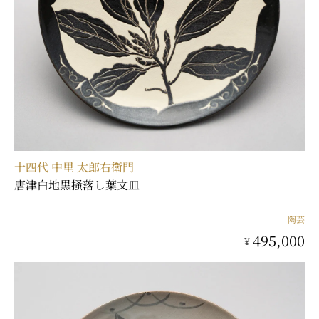
十四代 中里 太郎右衛門
唐津白地黒掻落し葉文皿
陶芸
495,000
¥