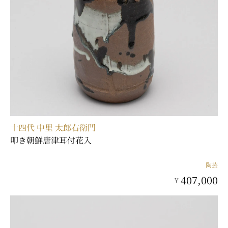
十四代 中里 太郎右衛門
叩き朝鮮唐津耳付花入
陶芸
407,000
¥