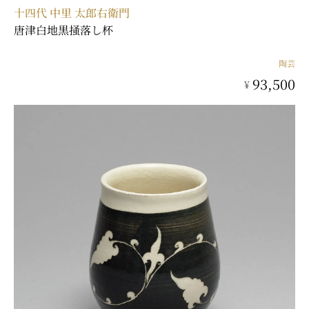
十四代 中里 太郎右衛門
唐津白地黒掻落し杯
陶芸
93,500
¥