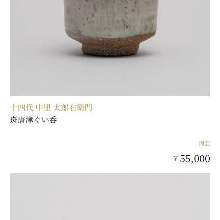
〒104-0031 東京都中央区京橋二丁目2番1号
ARTerraceとは
プライバシーポリシー
十四代 中里 太郎右衛門
斑唐津ぐい呑
陶芸
55,000
¥