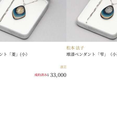
松本 法子
ント「菱」(小）
堆漆ペンダント「雫」（小
漆芸
33,000
¥
成約済み