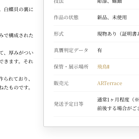
技法
彫漆、螺鈿
。白蝶貝の裏に
作品の状態
新品、未使用
形式
現物あり（証明書
みで構成された
真贋判定データ
有
て、厚みがつい
できます。それ
保管・展示場所
飛鳥Ⅱ
作られており、
販売元
ARTerrace
ねたものです。
通常1ヶ月程度（
発送予定日等
前後する場合がご