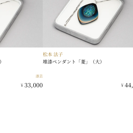
松本 法子
）
堆漆ペンダント「菱」（大）
漆芸
33,000
44
¥
¥