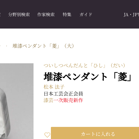
索
分野別検索
作家検索
特集
ガイド
JA・JP
子
堆漆ペンダント「菱」（大）
ついしつぺんだんと「ひし」（だい）
堆漆ペンダント「菱」
松本 法子
日本工芸会正会員
漆芸
一次販売
新作
カートに入れる