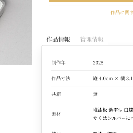
作品に関
作品情報
管理情報
制作年
2025
作品寸法
縦 4.0cm × 横 3.
共箱
無
堆漆板 紫雫型 白
素材
サリはシルバーにロ