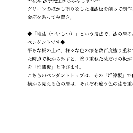
～松本 法子先生からみなさまへ～
グリーンのぼかし塗りをした堆漆板を削って制作
金箔を貼って粒置き。
◆「堆漆（ついしつ）」という技法で、漆の層の
ペンダントです◆
平らな板の上に、様々な色の漆を数百度塗り重ね
た時点で板から外すと、塗り重ねた漆だけの板が
を「堆漆板」と呼びます。
こちらのペンダントトップは、その「堆漆板」で
横から見える色の層は、それぞれ違う色の漆を重