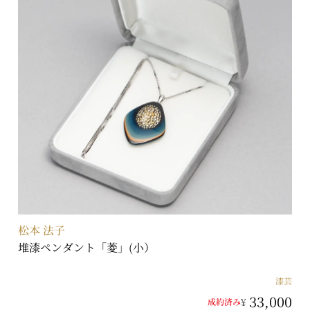
松本 法子
堆漆ペンダント「菱」(小）
漆芸
33,000
¥
成約済み