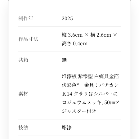
制作年
2025
縦 3.6cm × 横 2.6cm ×
作品寸法
高さ 0.4cm
共箱
無
堆漆板 紫雫型 白蝶貝金箔
伏彩色* 金具：バチカン
素材
Ｋ14 クサリはシルバーに
ロジュウムメッキ, 50㎝ア
ジャスター付き
技法
彫漆