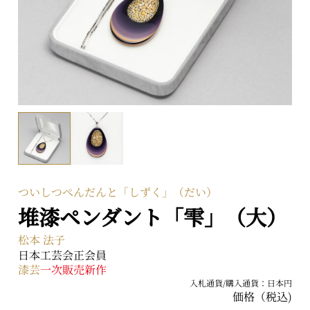
〒104-0031 東京都中央区京橋二丁目2番1号
ARTerraceとは
プライバシーポリシー
ついしつぺんだんと「しずく」（だい）
堆漆ペンダント「雫」（大）
松本 法子
日本工芸会正会員
漆芸
一次販売
新作
入札通貨/購入通貨：日本円
価格（税込)