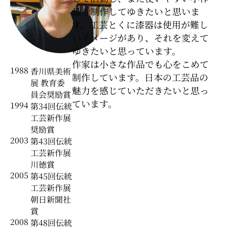
品も制作してゆきたいと思いま
す。工芸とくに漆器は使用が難し
いイメージがあり、それを変えて
ゆきたいと思っています。
作家は小さな作品でも心をこめて
1988
香川県美術
制作しています。日本の工芸品の
展 教育委
魅力を感じていただきたいと思っ
員会奨励賞
ています。
1994
第34回伝統
工芸新作展
奨励賞
2003
第43回伝統
工芸新作展
川徳賞
2005
第45回伝統
工芸新作展
朝日新聞社
賞
2008
第48回伝統