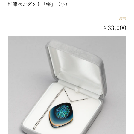
堆漆ペンダント「雫」（小）
漆芸
33,000
¥