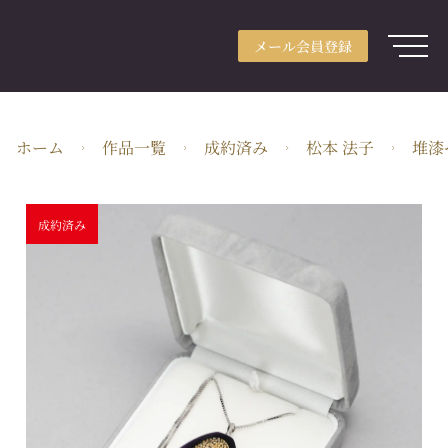
メール会員登録
アカウント登録
メール会員登録
ログイン
ARTerraceとは
ホーム
作品一覧
成約済み
松本 法子
堆漆
用途別検索
分野別検索
成約済み
作家検索
特集
ガイド
JA・JPY
株式会社ARTerrace