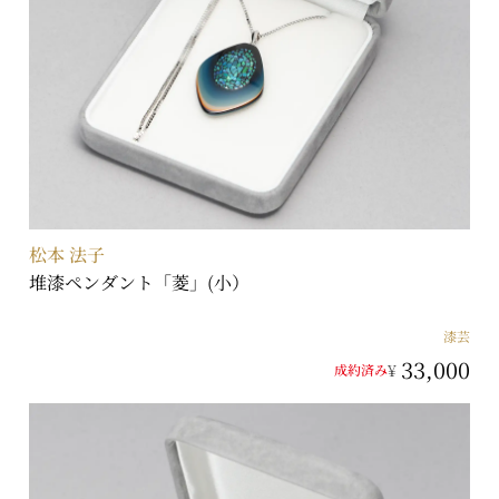
松本 法子
堆漆ペンダント「菱」(小）
漆芸
33,000
¥
成約済み