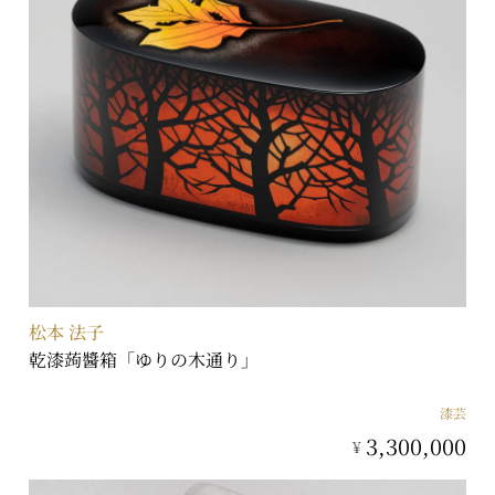
松本 法子
乾漆蒟醬箱「ゆりの木通り」
漆芸
3,300,000
¥