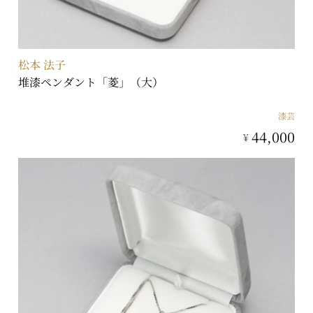
松本 法子
堆漆ペンダント「菱」（大）
漆芸
44,000
¥