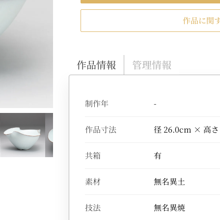
作品に関
作品情報
管理情報
制作年
-
作品寸法
径 26.0cm × 高さ
共箱
有
素材
無名異土
技法
無名異焼