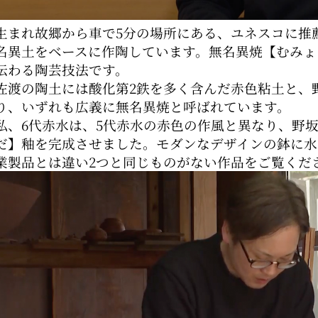
生まれ故郷から車で5分の場所にある、ユネスコに推
名異土をベースに作陶しています。無名異焼【むみょ
伝わる陶芸技法です。
佐渡の陶土には酸化第2鉄を多く含んだ赤色粘土と、
り、いずれも広義に無名異焼と呼ばれています。
私、6代赤水は、5代赤水の赤色の作風と異なり、野
だ】釉を完成させました。モダンなデザインの鉢に水
業製品とは違い2つと同じものがない作品をご覧くだ