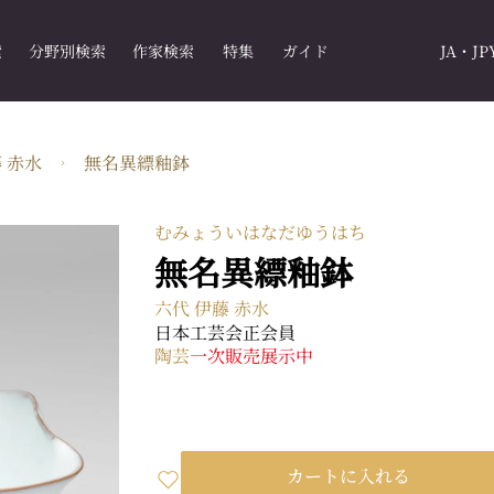
索
分野別検索
作家検索
特集
ガイド
JA・JP
 赤水
無名異縹釉鉢
むみょういはなだゆうはち
無名異縹釉鉢
六代 伊藤 赤水
日本工芸会正会員
陶芸
一次販売
展示中
カートに入れる