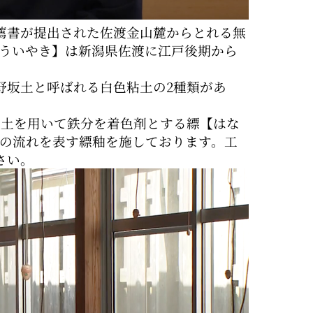
薦書が提出された佐渡金山麓からとれる無
ういやき】は新潟県佐渡に江戸後期から
野坂土と呼ばれる白色粘土の2種類があ
坂土を用いて鉄分を着色剤とする縹【はな
の流れを表す縹釉を施しております。工
さい。