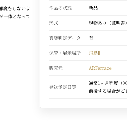
作品の状態
新品
邪魔をしないよ
が一体となって
形式
現物あり（証明書
真贋判定データ
有
保管・展示場所
飛鳥Ⅱ
販売元
ARTerrace
通常1ヶ月程度（
発送予定日等
前後する場合がご