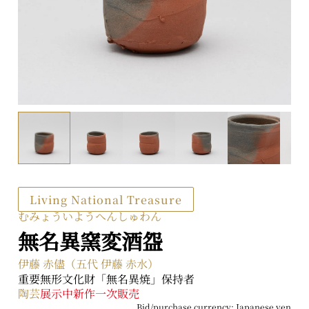
2-2-1 Kyobashi, Chuo-ku, Tokyo 104-0031
About ARTerrace
Privacy Policy
Living National Treasure
むみょういようへんしゅわん
無名異窯変酒盌
伊藤 赤儘（五代 伊藤 赤水）
重要無形文化財「無名異焼」保持者
陶芸
展示中
新作
一次販売
Bid/purchase currency: Japanese yen