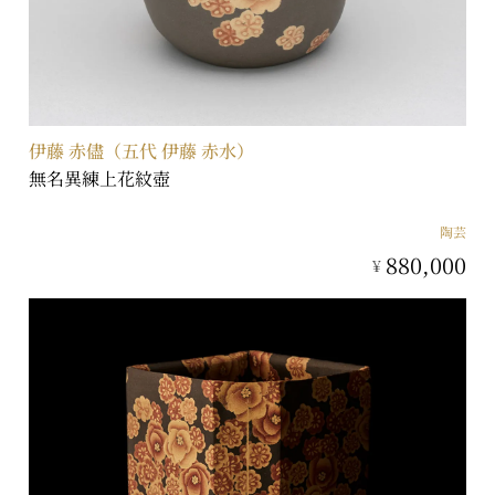
伊藤 赤儘（五代 伊藤 赤水）
無名異練上花紋壺
陶芸
880,000
¥