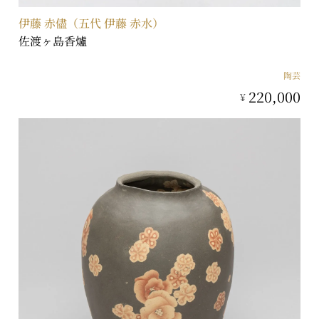
伊藤 赤儘（五代 伊藤 赤水）
佐渡ヶ島香爐
陶芸
220,000
¥