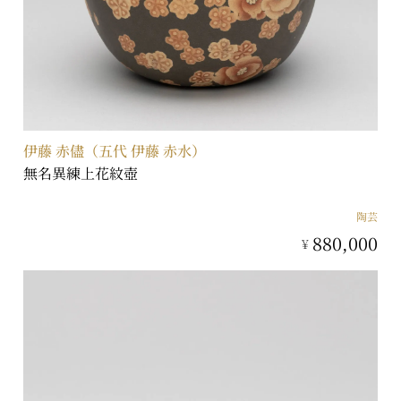
伊藤 赤儘（五代 伊藤 赤水）
無名異練上花紋壺
陶芸
880,000
¥