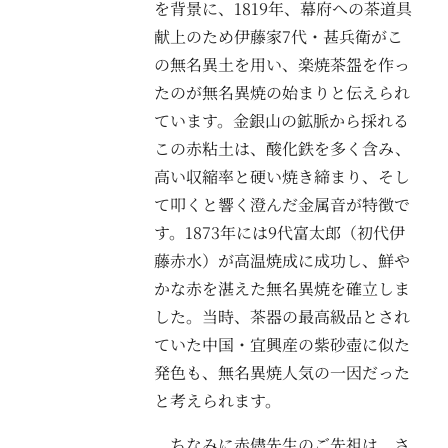
を背景に、1819年、幕府への茶道具
献上のため伊藤家7代・甚兵衛がこ
の無名異土を用い、楽焼茶盌を作っ
たのが無名異焼の始まりと伝えられ
ています。金銀山の鉱脈から採れる
この赤粘土は、酸化鉄を多く含み、
高い収縮率と硬い焼き締まり、そし
て叩くと響く澄んだ金属音が特徴で
す。1873年には9代富太郎（初代伊
藤赤水）が高温焼成に成功し、鮮や
かな赤を湛えた無名異焼を確立しま
した。当時、茶器の最高級品とされ
ていた中国・宜興産の紫砂壺に似た
発色も、無名異焼人気の一因だった
と考えられます。
ちなみに赤儘先生のご先祖は、さ