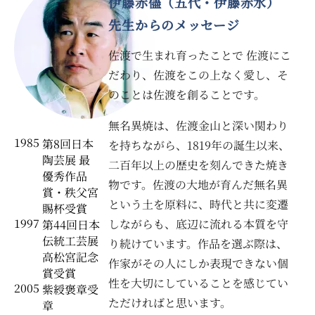
伊藤赤儘（五代・伊藤赤水）
先生からのメッセージ
佐渡で生まれ育ったことで 佐渡にこ
だわり、佐渡をこの上なく愛し、そ
のことは佐渡を創ることです。
無名異焼は、佐渡金山と深い関わり
1985
第8回日本
を持ちながら、1819年の誕生以来、
陶芸展 最
二百年以上の歴史を刻んできた焼き
優秀作品
物です。佐渡の大地が育んだ無名異
賞・秩父宮
という土を原料に、時代と共に変遷
賜杯受賞
1997
しながらも、底辺に流れる本質を守
第44回日本
伝統工芸展
り続けています。作品を選ぶ際は、
高松宮記念
作家がその人にしか表現できない個
賞受賞
性を大切にしていることを感じてい
2005
紫綬褒章受
ただければと思います。
章