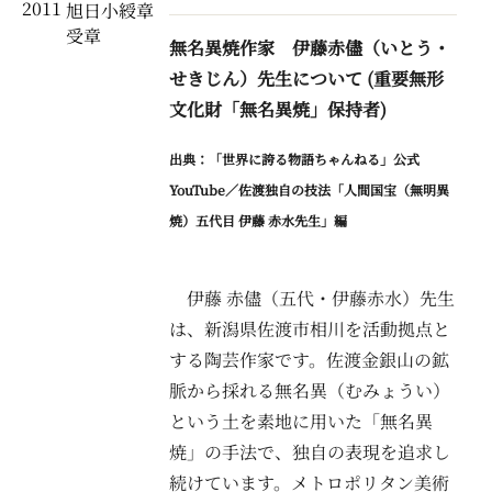
2011
旭日小綬章
受章
無名異焼作家 伊藤赤儘（いとう・
せきじん）先生について (重要無形
文化財「無名異焼」保持者)
出典：「世界に誇る物語ちゃんねる」公式
YouTube／佐渡独自の技法「人間国宝（無明異
焼）五代目 伊藤 赤水先生」編
伊藤 赤儘（五代・伊藤赤水）先生
は、新潟県佐渡市相川を活動拠点と
する陶芸作家です。佐渡金銀山の鉱
脈から採れる無名異（むみょうい）
という土を素地に用いた「無名異
焼」の手法で、独自の表現を追求し
続けています。メトロポリタン美術