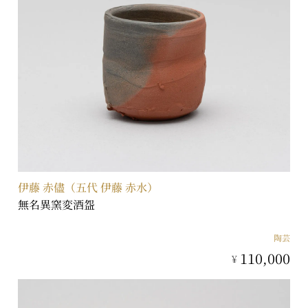
伊藤 赤儘（五代 伊藤 赤水）
無名異窯変酒盌
陶芸
110,000
¥