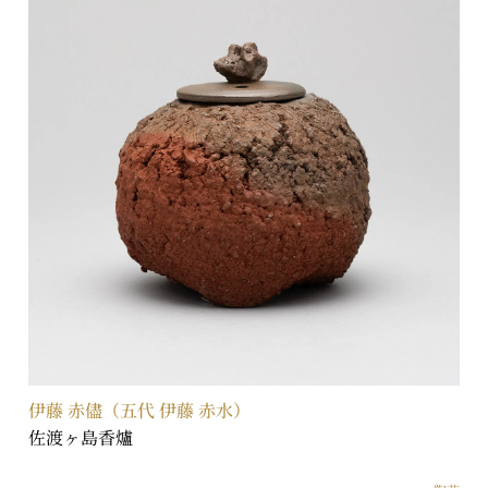
伊藤 赤儘（五代 伊藤 赤水）
佐渡ヶ島香爐