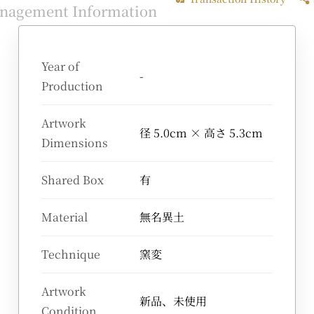
nagement Information
Year of
-
Production
Artwork
径 5.0cm × 高さ 5.3cm
Dimensions
Shared Box
有
Material
無名異土
Technique
窯変
Artwork
新品、未使用
Condition