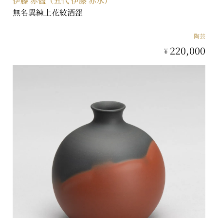
伊藤 赤儘（五代 伊藤 赤水）
無名異練上花紋酒盌
陶芸
220,000
¥