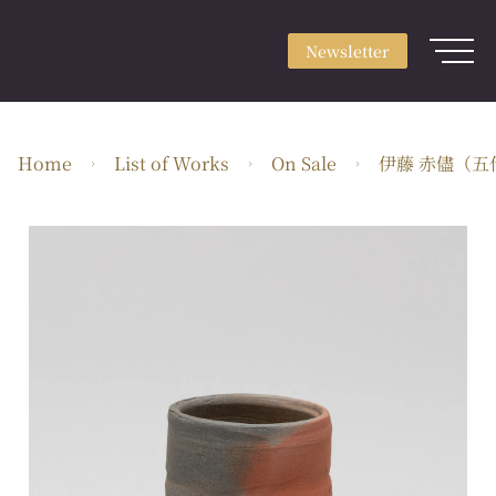
Newsletter
Sign up
Newsletter
Login
About
Home
List of Works
On Sale
伊藤 赤儘（五
Use & Scene
Craft Type
Artists
Feature
Guide
EN・JPY
ARTerrace Inc.