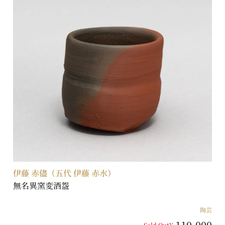
伊藤 赤儘（五代 伊藤 赤水）
無名異窯変酒盌
陶芸
110,000
Sold Out