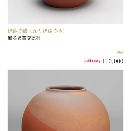
伊藤 赤儘（五代 伊藤 赤水）
無名異窯変徳利
陶芸
110,000
¥
Sold Out