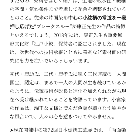
すための、染料をはじく糊）は、生地の吸水性・繊維
の空間・気候条件まで考慮して配合を調整されている
とのこと。従来の片面染め中心の
小紋柄の常道を一段
“ブレークスルー”が康正先生の作品の特徴
押し広げた
といえるでしょう。2018年には、康正先生も重要無
形文化財「江戸小紋」保持者に認定されました。現在
は、次世代への技術承継とともに養蚕など素材面の研
究にも力を注いでいらっしゃいます。
初代・康助氏、二代・康孝氏に続く三代連続の「人間
国宝」認定は、まるで一人の人間が生き続けているか
のように、伝統技術が改良と進化を加えられながら現
在へ受け継がれていることを物語っています。小宮家
の作品は、端正な文様と澄んだ色調が織りなす穏やか
な風合いで、人々の心を惹きつけてやみません。
➤現在開催中の第72回日本伝統工芸展では、「両面染