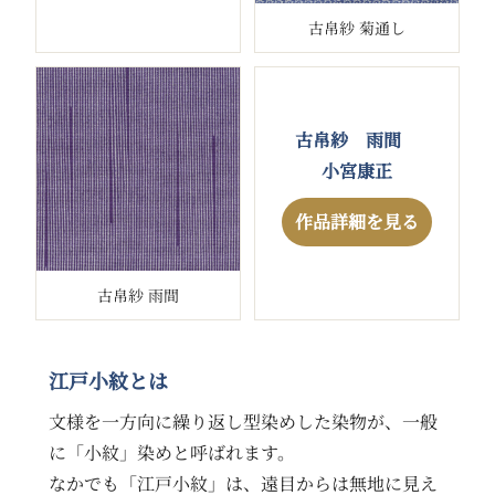
古帛紗 菊通し
古帛紗 雨間
小宮康正
作品詳細を見る
古帛紗 雨間
江戸小紋とは
文様を一方向に繰り返し型染めした染物が、一般
に「小紋」染めと呼ばれます。
なかでも「江戸小紋」は、遠目からは無地に見え