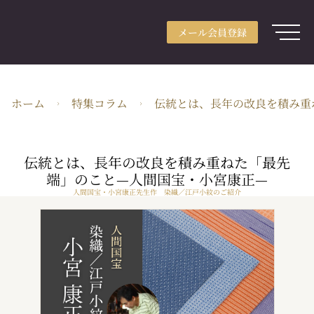
メール会員登録
アカウント登録
メール会員登録
ログイン
ARTerraceとは
ホーム
特集コラム
伝統とは、長年の改良を積み重
用途別検索
分野別検索
伝統とは、長年の改良を積み重ねた「最先
作家検索
端」のこと—人間国宝・小宮康正—
人間国宝・小宮康正先生作 染織／江戸小紋のご紹介
特集
ガイド
JA・JPY
株式会社ARTerrace