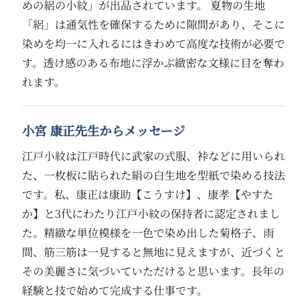
めの絽の小紋」が出品されています。 夏物の生地
「絽」は通気性を確保するために隙間があり、そこに
染めを均一に入れるにはきわめて高度な技術が必要で
す。透け感のある布地に浮かぶ緻密な文様に目を奪わ
れます。
小宮 康正先生からメッセージ
江戸小紋は江戸時代に武家の式服、裃などに用いられ
た、一枚板に貼られた絹の白生地を型紙で染める技法
です。私、康正は康助【こうすけ】、康孝【やすた
か】と3代にわたり江戸小紋の保持者に認定されまし
た。精緻な単位模様を一色で染め出した菊格子、雨
間、筋三筋は一見すると無地に見えますが、近づくと
その美麗さに気づいていただけると思います。長年の
経験と技で始めて完成する仕事です。