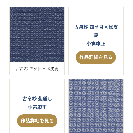
古帛紗 四ツ目×松皮
菱
小宮康正
作品詳細を見る
古帛紗 四ツ目×松皮菱
古帛紗 菊通し
小宮康正
作品詳細を見る