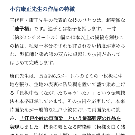
小宮康正先生の作品の特徴
三代目・康正先生の代表的な技のひとつは、超精緻な
「
」です。連子とは格子を指します。 一寸
連子柄
（約3センチメートル）幅に40本以上の縦縞を刻むこ
の柄は、毛髪一本分のずれも許されない精度が求めら
れ、型紙師と染め師の双方に卓越した技術があって
はじめて完成します。
康正先生は、長さ約6.5メートルのモミの一枚板に生
地を張り、生地の表裏に防染糊を置いて藍で染め上げ
る「長板中板（ながいたちゅういた）」という伝統技
法も本格継承しています。その技術を応用して、本来
片面染めが一般的な江戸小紋において両面染めに挑
み、
「江戸小紋の両面染」という最高難度の作品を
しました。技術の要となる防染糊（模様を白く残
実現