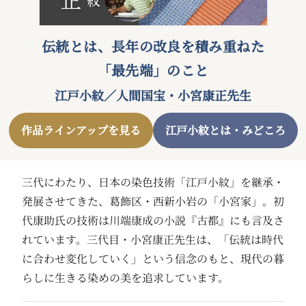
〒104-0031 東京都中央区京橋二丁目2番1号
ARTerraceとは
プライバシーポリシー
伝統とは、長年の改良を積み重ねた
「最先端」のこと
江戸小紋／人間国宝・小宮康正先生
作品ラインアップを見る
江戸小紋とは・みどころ
三代にわたり、日本の染色技術「江戸小紋」を継承・
発展させてきた、葛飾区・西新小岩の「小宮家」。初
代康助氏の技術は川端康成の小説『古都』にも言及さ
れています。三代目・小宮康正先生は、「伝統は時代
に合わせ変化していく」という信念のもと、現代の暮
らしに生きる染めの美を追求しています。