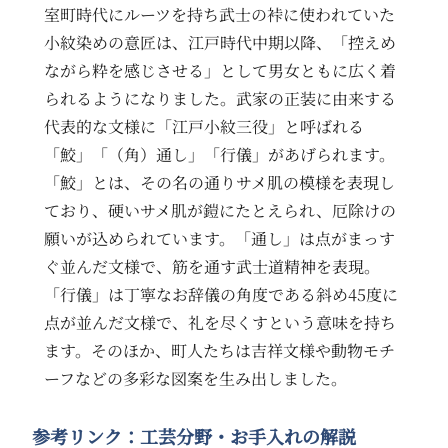
室町時代にルーツを持ち武士の裃に使われていた
小紋染めの意匠は、江戸時代中期以降、「控えめ
ながら粋を感じさせる」として男女ともに広く着
られるようになりました。武家の正装に由来する
代表的な文様に「江戸小紋三役」と呼ばれる
「鮫」「（角）通し」「行儀」があげられます。
「鮫」とは、その名の通りサメ肌の模様を表現し
ており、硬いサメ肌が鎧にたとえられ、厄除けの
願いが込められています。「通し」は点がまっす
ぐ並んだ文様で、筋を通す武士道精神を表現。
「行儀」は丁寧なお辞儀の角度である斜め45度に
点が並んだ文様で、礼を尽くすという意味を持ち
ます。そのほか、町人たちは吉祥文様や動物モチ
ーフなどの多彩な図案を生み出しました。
参考リンク：工芸分野・お手入れの解説