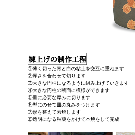
練上げの制作工程
①薄く切った青と白の粘土を交互に重ねます
②厚さを合わせて切ります
③大きな円柱になるように組み上げていきます
④大きな円柱の断面に模様ができます
⑤皿に必要な厚みに切ります
⑥型にのせて皿の丸みをつけます
⑦形を整えて素焼します
⑧透明になる釉薬をかけて本焼をして完成