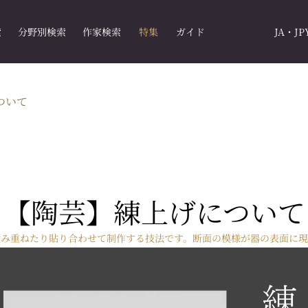
索
分野別検索
作家検索
特集
ガイド
JA・JP
ついて
【陶芸】練上げについて
積み重ねたり貼り合わせて制作する技法です。断面の模様が器の表面に現