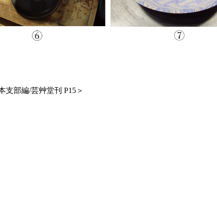
部編/芸艸堂刊 P15＞