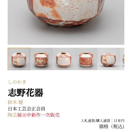
〒104-0031 東京都中央区京橋二丁目2番1号
ARTerraceとは
プライバシーポリシー
しのかき
志野花器
鈴木 健
日本工芸会正会員
陶芸
展示中
新作
一次販売
入札通貨/購入通貨：日本円
価格（税込)