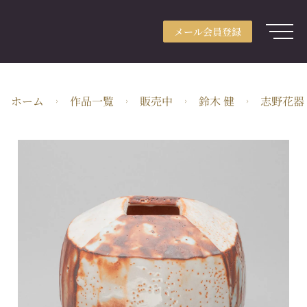
メール会員登録
アカウント登録
メール会員登録
ログイン
ARTerraceとは
ホーム
作品一覧
販売中
鈴木 健
志野花器
用途別検索
分野別検索
作家検索
特集
ガイド
JA・JPY
株式会社ARTerrace