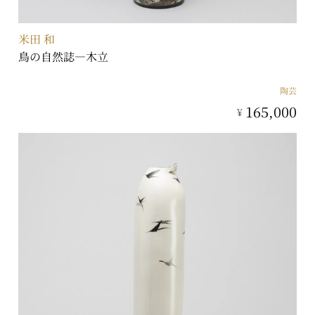
米田 和
鳥の自然誌―木立
陶芸
165,000
¥