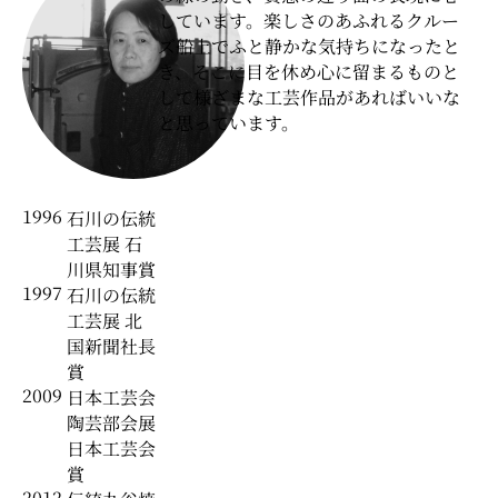
しています。楽しさのあふれるクルー
ズ船上でふと静かな気持ちになったと
き、そこに目を休め心に留まるものと
して様ざまな工芸作品があればいいな
と思っています。
1996
石川の伝統
工芸展 石
川県知事賞
1997
石川の伝統
工芸展 北
国新聞社長
賞
2009
日本工芸会
陶芸部会展
日本工芸会
賞
2012