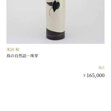
米田 和
鳥の自然誌―珠芽
陶芸
165,000
¥