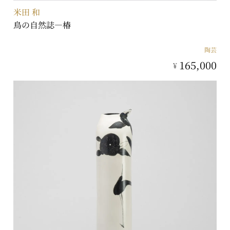
米田 和
鳥の自然誌―椿
陶芸
165,000
¥