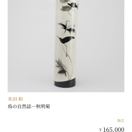
米田 和
鳥の自然誌―秋明菊
陶芸
165,000
¥