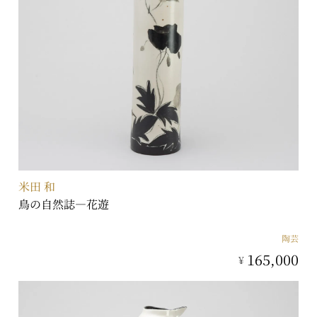
米田 和
鳥の自然誌―花遊
陶芸
165,000
¥