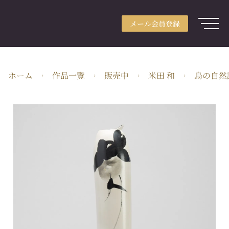
メール会員登録
アカウント登録
メール会員登録
ログイン
ARTerraceとは
ホーム
作品一覧
販売中
米田 和
鳥の自然
用途別検索
分野別検索
作家検索
特集
ガイド
JA・JPY
株式会社ARTerrace