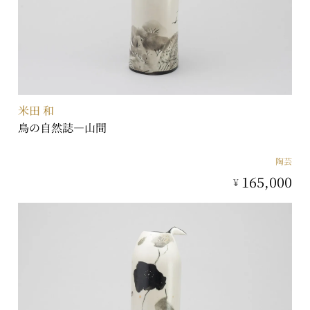
米田 和
鳥の自然誌―山間
陶芸
165,000
¥