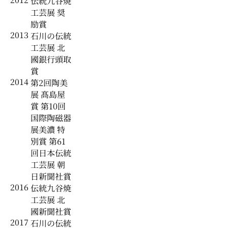
伝統九谷焼
工芸展 奨
励賞
2013
石川の伝統
工芸展 北
國銀行頭取
賞
2014
第2回陶美
展 髙島屋
賞 第10回
国際陶磁器
展美濃 特
別賞 第61
回日本伝統
工芸展 朝
日新聞社賞
2016
伝統九谷焼
工芸展 北
國新聞社賞
2017
石川の伝統