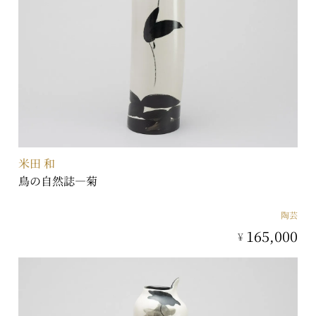
米田 和
鳥の自然誌―菊
陶芸
165,000
¥