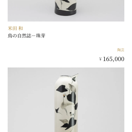
米田 和
鳥の自然誌－珠芽
陶芸
165,000
¥