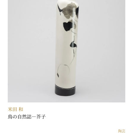
米田 和
鳥の自然誌―芥子
陶芸