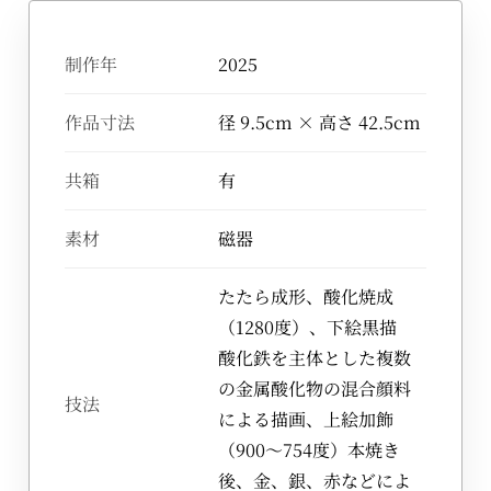
制作年
2025
作品寸法
径 9.5cm × 高さ 42.5cm
共箱
有
素材
磁器
たたら成形、酸化焼成
（1280度）、下絵黒描
酸化鉄を主体とした複数
の金属酸化物の混合顔料
技法
による描画、上絵加飾
（900～754度）本焼き
後、金、銀、赤などによ