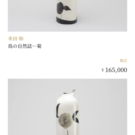
米田 和
鳥の自然誌―菊
陶芸
165,000
¥