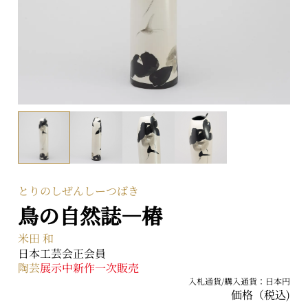
〒104-0031 東京都中央区京橋二丁目2番1号
ARTerraceとは
プライバシーポリシー
とりのしぜんしーつばき
鳥の自然誌―椿
米田 和
日本工芸会正会員
陶芸
展示中
新作
一次販売
入札通貨/購入通貨：日本円
価格（税込)