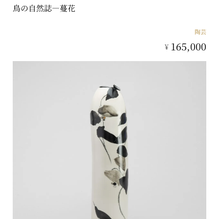
鳥の自然誌―蔓花
陶芸
165,000
¥