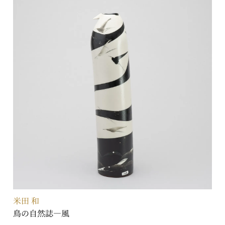
米田 和
鳥の自然誌―風