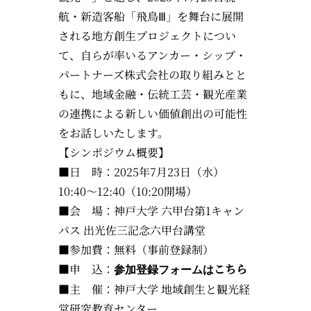
航・新造客船「飛鳥Ⅲ」を舞台に展開
される地方創生プロジェクトについ
て、自らが率いるアンカー・シップ・
パートナーズ株式会社の取り組みとと
もに、地域金融・伝統工芸・観光産業
の連携による新しい価値創出の可能性
をお話しいたします。
【シンポジウム概要】
■日 時：2025年7月23日（水）
10:40〜12:40（10:20開場）
■会 場：神戸大学 六甲台第1キャン
パス 出光佐三記念六甲台講堂
■参加費：無料（事前登録制）
■申 込：
こちら
参加登録フォームは
■主 催：神戸大学 地域創生と観光経
営研究教育センター