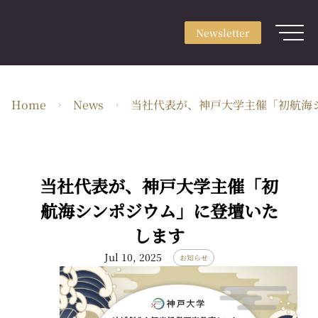
Newsletter
Sign up
Newsletter
Login
About
Home
News
当社代表が、神戸大学主催「初航海
Use & Scene
Craft Type
Artists
当社代表が、神戸大学主催「初
Feature
航海シンポジウム」に登壇いた
します
Guide
Jul 10, 2025
お知らせ
EN・JPY
ARTerrace Inc.