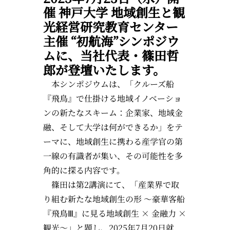
催
神戸大学 地域創生と観
光経営研究教育センター
主催 “初航海”シンポジウ
ム
に、当社代表・篠田哲
郎が登壇いたします。
本シンポジウムは、「クルーズ船
『飛鳥』で仕掛ける地域イノベーショ
ンの新たなスキーム：企業家、地域金
融、そして大学は何ができるか」をテ
ーマに、地域創生に携わる産学官の第
一線の有識者が集い、その可能性を多
角的に探る内容です。
篠田は第2講演にて、「産業界で取
り組む新たな地域創生の形 ～豪華客船
『飛鳥Ⅲ』に見る地域創生 × 金融力 ×
観光～」と題し、2025年7月20日就