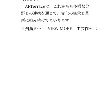
ARTerraceは、これからも多様な分
野との連携を通じて、文化の継承と革
新に挑み続けてまいります。
VIEW MORE
飛鳥クルーズ・ASUKAⅢ meets 47都道府県プロジェクト 東京ルームをプロデュースしました
工芸作品レンタル「ARTerrace RENT」、8月よりサービス提供開始