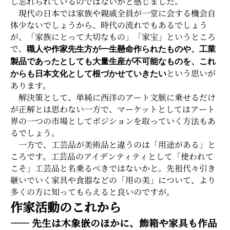
し忘れられているのではないかと感じました。
現代の日本では家族や親戚全員が一堂に会する機会自
体少ないでしょうから、時代の流れでもあるでしょう
が、「家族にとって大切なもの」「家宝」というところ
で、
職人や作家先生方が一生懸命作られたものや、工業
製品であったとしても大量生産が不可能なものを、これ
という思いが
からも日本文化として根づかせていきたい
あります。
解決策として、単純に西洋のアート文脈に乗せるだけ
が正解とは思わない一方で、マーケットとしてはアート
界の一つの市場としてポジションを取っていく方法もあ
るでしょう。
一方で、工芸品が美術品と違うのは「用途がある」と
ころです。工芸品のアイデンティティとして「使われて
こそ」工芸品と名乗るべきではないかと。先祖代々引き
継いでいく家具や食器などの「用の美」について、より
多くの方に知ってもらえると良いのですが。
作家活動のこれから
―― 先生は木象嵌のほかに、飾箱や家具も作品