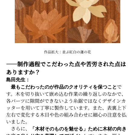
作品拡大：並ぶ紅白の蓮の花
――制作過程でこだわった点や苦労された点は
ありますか？
島田先生：
で
最もこだわったのが作品のクオリティを保つこと
す。木を切り抜いて嵌め込む作業の繰り返しのなかで、
各パーツに隙間ができないよう糸鋸ではなくデザインカ
ッターを用いて丁寧に製作しています。また、表裏上下
左右で変化する木目や色の組み合わせに細心の注意を払
いました。
さらに、
「木材そのものを魅せる」ために木材の向き