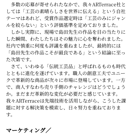
多数の応募が寄せられたなかで、我々ARTerrace社と
しては「工芸の素晴らしさを世界に伝える」という自社
テーマはあれど、受賞作品選定時は「工芸のみにジャン
ルを絞らない」という評価基準を定めておりました。
しかし実際に、現場で島田先生の作品を目の当たりに
した瞬間、わたしたちはその魅力に心を奪われました。
社内で慎重に何度も評議を重ねましたが、最終的には
「島田先生の作品こそが最良である」という結論に至っ
た次第です。
さて、いわゆる「伝統工芸品」と呼ばれるものも時代
とともに進化を遂げています。職人の創意工夫でユニー
クで革新的な商品が次々に市場に登場しています。一方
で、商人すなわち売り手側のチャレンジはどうでしょう
か。まだまだ革新的な変化が必要だと感じています。
我々ARTerraceは先端技術を活用しながら、こうした課
題に対する解決策を模索し、日々努力を重ねておりま
す。
マーケティング／