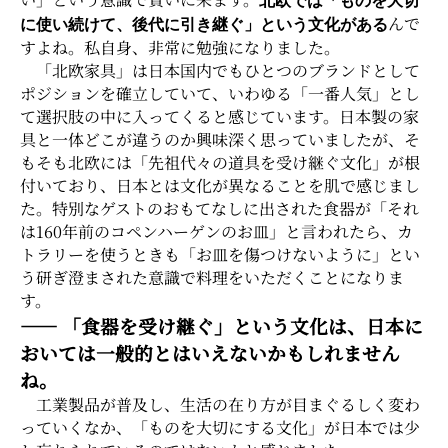
北欧では「ものを大切
んで
に使い続けて、後代に引き継ぐ」という文化がある
すよね。私自身、非常に勉強になりました。
「北欧家具」は日本国内でもひとつのブランドとして
ポジションを確立していて、いわゆる「一番人気」とし
て選択肢の中に入ってくると感じています。日本製の家
具と一体どこが違うのか興味深く思っていましたが、そ
もそも北欧には「先祖代々の道具を受け継ぐ文化」が根
付いており、日本とは文化が異なることを肌で感じまし
た。特別なゲストのおもてなしに出された食器が「それ
は160年前のコペンハーゲンのお皿」と言われたら、カ
トラリーを使うときも「お皿を傷つけないように」とい
う研ぎ澄まされた意識で料理をいただくことになりま
す。
―― 「食器を受け継ぐ」という文化は、日本に
おいては一般的とはいえないかもしれません
ね。
工業製品が普及し、生活の在り方が目まぐるしく変わ
っていくなか、「ものを大切にする文化」が日本では少