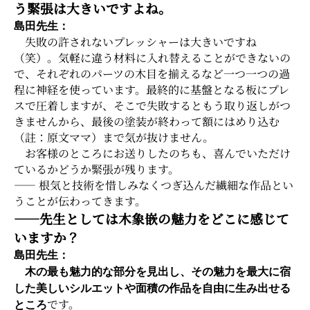
う緊張は大きいですよね。
島田先生：
失敗の許されないプレッシャーは大きいですね
（笑）。気軽に違う材料に入れ替えることができないの
で、それぞれのパーツの木目を揃えるなど一つ一つの過
程に神経を使っています。最終的に基盤となる板にプレ
スで圧着しますが、そこで失敗するともう取り返しがつ
きませんから、最後の塗装が終わって額にはめり込む
（註：原文ママ）まで気が抜けません。
お客様のところにお送りしたのちも、喜んでいただけ
ているかどうか緊張が残ります。
―― 根気と技術を惜しみなくつぎ込んだ繊細な作品とい
うことが伝わってきます。
――先生としては木象嵌の魅力をどこに感じて
いますか？
島田先生：
木の最も魅力的な部分を見出し、その魅力を最大に宿
した美しいシルエットや面積の作品を自由に生み出せる
です。
ところ