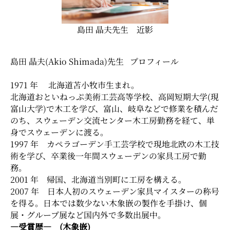
島田 晶夫先生 近影
島田 晶夫(Akio Shimada)先生 プロフィール
1971 年 北海道苫小牧市生まれ。
北海道おといねっぷ美術工芸高等学校、高岡短期大学(現
富山大学)で木工を学び、富山、岐阜などで修業を積んだ
のち、スウェーデン交流センター木工房勤務を経て、単
身でスウェーデンに渡る。
1997 年 カペラゴーデン手工芸学校で現地北欧の木工技
術を学び、卒業後一年間スウェーデンの家具工房で勤
務。
2001 年 帰国、北海道当別町に工房を構える。
2007 年 日本人初のスウェーデン家具マイスターの称号
を得る。日本では数少ない木象嵌の製作を手掛け、個
展・グループ展など国内外で多数出展中。
―受賞歴― (木象嵌)