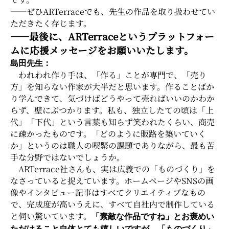
――ぜひARTerraceでも、先生の作品を取り扱わせてい
ただきたく存じます。
――最後に、ARTerraceというプラットフォー
ムに応援メッセージをお願いいたします。
島田先生：
われわれ作り手は、「作る」ことが専門で、「売り
方」を知らない作家が大半だと思います。作ることばか
り学んできて、気づけばどうやって売ればいいのかわか
らず、壁にぶつかります。私も、独立したての頃は「上
代」「下代」という言葉も知らず笑われたくらい、商売
に疎かったものです。「どのように販路を築いていく
か」というのは職人の喫緊の課題でありながら、最も苦
手な分野ではないでしょうか。
ARTerrace社さんも、実は広義での「ものづくり」を
なさっていると捉えています。ホームページやSNSの画
像やインタビュー記事はすべてクリエイティブなもの
で、完成度が高いうえに、すべて自社内で制作している
と伺い驚いています。
「素敵な作品ですね」とお褒めい
ただけること自体とても嬉しいですが、「ものづくり」