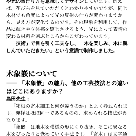
しています。例え
や光の当たり方を意識してデザイン
ば、花びらを見ていただくとわかりやすいですが、同じ
木材でも角度によって光の反射の仕方が変わりますか
ら、見え方が変化するのです。その現象を利用して、作
品に輝きや立体感を感じさせるよう、光によって表情の
変わる材料を選ぶところからこだわっています。
「技術」で目を引く工夫をし、「木を楽しみ、木に親
。
しんでいただきたい」という意識で制作しました
木象嵌について
―― 「木象嵌」の魅力、他の工芸技法との違い
はどこにありますか？
島田先生：
「箱根の寄木細工と何が違うのか」とよく尋ねられま
す。発祥はほぼ同一であるものの、求められる技法が異
なります。
「象嵌」は地木を模様の形にくり抜き、そこに異なる
木をぴったりと嵌めていく手法です。「寄木」は文字通