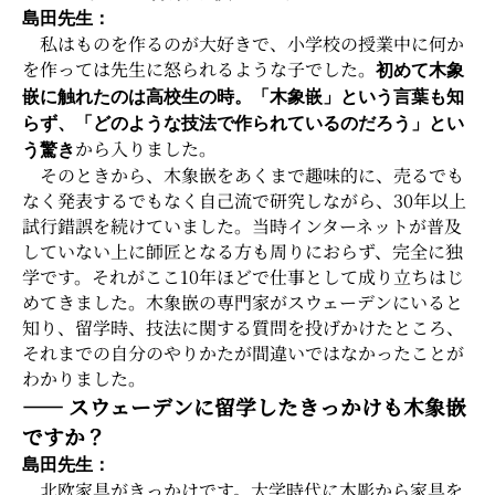
島田先生：
私はものを作るのが大好きで、小学校の授業中に何か
を作っては先生に怒られるような子でした。
初めて木象
嵌に触れたのは高校生の時。「木象嵌」という言葉も知
らず、「どのような技法で作られているのだろう」とい
から入りました。
う驚き
そのときから、木象嵌をあくまで趣味的に、売るでも
なく発表するでもなく自己流で研究しながら、30年以上
試行錯誤を続けていました。当時インターネットが普及
していない上に師匠となる方も周りにおらず、完全に独
学です。それがここ10年ほどで仕事として成り立ちはじ
めてきました。木象嵌の専門家がスウェーデンにいると
知り、留学時、技法に関する質問を投げかけたところ、
それまでの自分のやりかたが間違いではなかったことが
わかりました。
―― スウェーデンに留学したきっかけも木象嵌
ですか？
島田先生：
北欧家具がきっかけです。大学時代に木彫から家具を