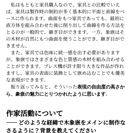
私はもともと家具職人なので、家具との比較でいえ
ば、家具は製作時の制約が多く基本的に平面と直線をベ
ースに作られます。曲面をもつ家具であっても、最初に
直方体を組み合わせた後に削り出して曲線を作る方法を
とるのが一般的で、継ぎ目ができます。一方、象嵌はそ
の木材が自然にもつ曲面を使うことができ、継ぎ目がで
きません。
また、家具では色味に統一感を出す必要があります
が、象嵌ではさまざまな色と質感の木材を組み合わせる
ことができます。プレス機が許す限り大きな作品が作れ
ますし、家具の表面に装飾として嵌め込むことでも優美
な表現ができます。
振り返ってみると、そういった
表現の自由度の高さか
。
ら、象嵌の魅力にとりつかれたように思います
作家活動について
―― どのような経緯で木象嵌をメインに制作な
さるように？背景を教えてください