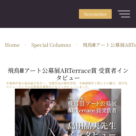
Newsletter
Sign up
Newsletter
Login
About
Home
Special Columns
飛鳥Ⅲアート公募展ARTe
Use & Scene
Craft Type
飛鳥Ⅲアート公募展ARTerrace賞 受賞者イン
Artists
タビュー
木象嵌作家の島田晶夫先生へ、受賞作品の制作背景、木象嵌制作工程とその魅力、留学先
スウェーデンでの北欧家具事情などをインタビューしました。
Feature
Guide
EN・JPY
ARTerrace Inc.