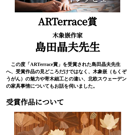
2-2-1 Kyobashi, Chuo-ku, Tokyo 104-0031
About ARTerrace
Privacy Policy
ARTerrace賞
木象嵌作家
島田晶夫先生
この度「ARTerrace賞」を受賞された島田晶夫先生
へ、受賞作品の見どころだけではなく、木象嵌（もくぞ
うがん）の魅力や寄木細工との違い、北欧スウェーデン
の家具事情についてもお話を伺いました。
受賞作品について