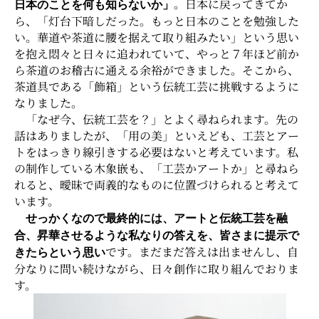
。日本に戻ってきてか
日本のことを何も知らないか」
ら、「灯台下暗しだった。もっと日本のことを勉強した
い。華道や茶道に腰を据えて取り組みたい」という思い
を抱え悶々と日々に追われていて、やっと７年ほど前か
ら茶道のお稽古に通える余裕ができました。そこから、
茶道具である「飾箱」という伝統工芸に挑戦するように
なりました。
「なぜ今、伝統工芸を？」とよく尋ねられます。先の
話はありましたが、「用の美」といえども、工芸とアー
トをはっきり線引きする必要はないと考えています。私
の制作している木象嵌も、「工芸かアートか」と尋ねら
れると、曖昧で両義的なものに位置づけられると考えて
います。
せっかくなので最終的には、アートと伝統工芸を融
合、昇華させるような私なりの答えを、皆さまに提示で
です。まだまだ答えは出ませんし、自
きたらという思い
分なりに問い続けながら、日々創作に取り組んでおりま
す。