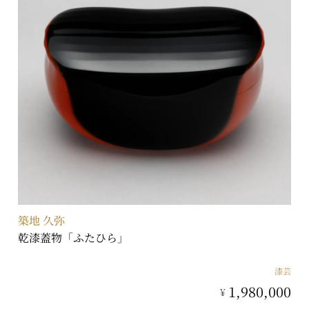
築地 久弥
乾漆蓋物「ふたひら」
漆芸
1,980,000
¥