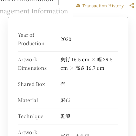
Transaction History
nagement Information
Year of
2020
Production
Artwork
奥行 16.5 cm × 幅 29.5
Dimensions
cm × 高さ 16.7 cm
Shared Box
有
Material
麻布
Technique
乾漆
Artwork