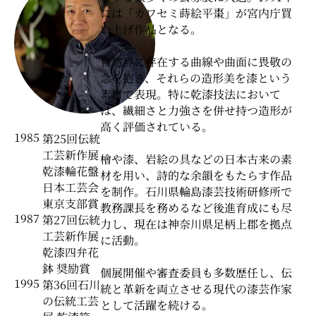
には「カワセミ蒔絵平棗」が宮内庁買
い上げ作品となる。
自然界に存在する曲線や曲面に畏敬の
念を抱き、それらの造形美を漆という
素材で表現。特に乾漆技法において
は、繊細さと力強さを併せ持つ造形が
高く評価されている。
1985
第25回伝統
工芸新作展
檜や漆、岩絵の具などの日本古来の素
乾漆輪花盤
材を用い、詩的な余韻をもたらす作品
日本工芸会
を制作。石川県輪島漆芸技術研修所で
東京支部賞
教務課長を務めるなど後進育成にも尽
1987
第27回伝統
力し、現在は神奈川県足柄上郡を拠点
工芸新作展
に活動。
乾漆四弁花
鉢 奨励賞
個展開催や審査委員も多数歴任し、伝
1995
第36回石川
統と革新を両立させる現代の漆芸作家
の伝統工芸
として活躍を続ける。