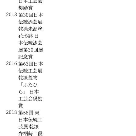
日本工芸会
奨励賞
2013
第30回日本
伝統漆芸展
乾漆朱溜塗
花形鉢 日
本伝統漆芸
展第30回展
記念賞
2016
第63回日本
伝統工芸展
乾漆蓋物
「ふたひ
ら」 日本
工芸会奨励
賞
2018
第58回 東
日本伝統工
芸展 乾漆
弁柄蒔二段