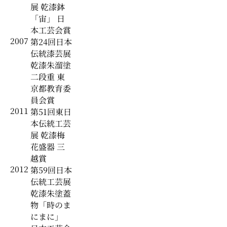
展 乾漆鉢
「宙」 日
本工芸会賞
2007
第24回日本
伝統漆芸展
乾漆朱溜塗
二段重 東
京都教育委
員会賞
2011
第51回東日
本伝統工芸
展 乾漆梅
花盛器 三
越賞
2012
第59回日本
伝統工芸展
乾漆朱塗蓋
物「時のま
にまに」