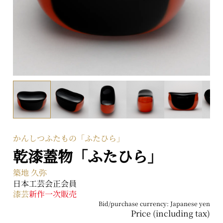
2-2-1 Kyobashi, Chuo-ku, Tokyo 104-0031
About ARTerrace
Privacy Policy
かんしつふたもの「ふたひら」
乾漆蓋物「ふたひら」
築地 久弥
日本工芸会正会員
漆芸
新作
一次販売
Bid/purchase currency: Japanese yen
Price (including tax)