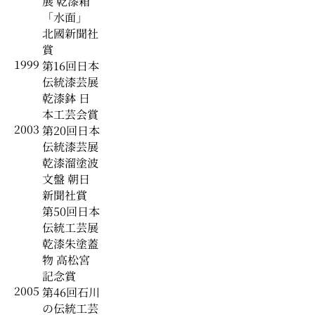
展 乾漆箱
「水面」
北國新聞社
賞
1999
第16回日本
伝統漆芸展
乾漆鉢 日
本工芸会賞
2003
第20回日本
伝統漆芸展
乾漆溜塗波
文盤 朝日
新聞社賞
第50回日本
伝統工芸展
乾漆朱塗蓋
物 高松宮
記念賞
2005
第46回石川
の伝統工芸