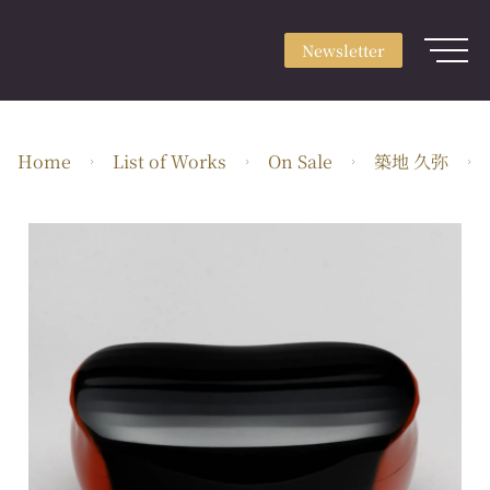
Newsletter
Sign up
Newsletter
Login
About
Home
List of Works
On Sale
築地 久弥
Use & Scene
Craft Type
Artists
Feature
Guide
EN・JPY
ARTerrace Inc.