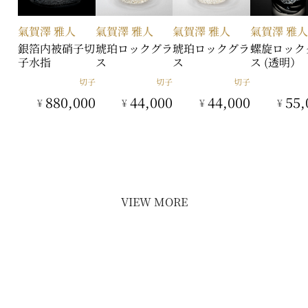
氣賀澤 雅人
氣賀澤 雅人
氣賀澤 雅人
氣賀澤 雅
銀箔内被硝子切
琥珀ロックグラ
琥珀ロックグラ
螺旋ロック
子水指
ス
ス
ス (透明）
切子
切子
切子
880,000
44,000
44,000
55,
¥
¥
¥
¥
VIEW MORE