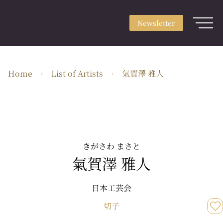
Newsletter
Sign up
Newsletter
Login
About
Home
List of Artists
氣賀澤 雅人
Use & Scene
Craft Type
Artists
Feature
きがさわ まさと
氣賀澤 雅人
Guide
EN・JPY
日本工芸会
切子
ARTerrace Inc.