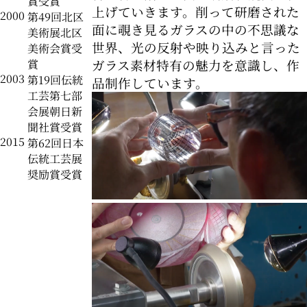
賞受賞
上げていきます。削って研磨された
2000
第49回北区
面に覗き見るガラスの中の不思議な
美術展北区
世界、光の反射や映り込みと言った
美術会賞受
ガラス素材特有の魅力を意識し、作
賞
2003
第19回伝統
品制作しています。
工芸第七部
会展朝日新
聞社賞受賞
2015
第62回日本
伝統工芸展
奨励賞受賞