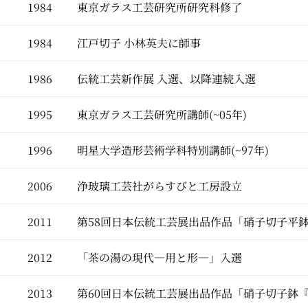
1984
東京ガラス工芸研究所研究科修了
1984
江戸切子 小林英夫に師事
1986
伝統工芸新作展 入選、以降連続入選
1995
東京ガラス工芸研究所講師(~05年)
1996
明星大学造形芸術学科特別講師(~97年)
2006
浄玻璃工芸社がらすびと工房設立
2011
第58回日本伝統工芸展出品作品「硝子切子平鉢
2012
「茶の湯の現代―用と形―」入選
2013
第60回日本伝統工芸展出品作品「硝子切子鉢『