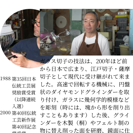
2-2-1 Kyobashi, Chuo-ku, Tokyo 104-0031
About ARTerrace
Privacy Policy
ガラス切子の技法は、200年ほど前
から日本で広まり、江戸切子・薩摩
切子として現代に受け継がれて来ま
1988
第35回日本
した。高速で回転する機械に、円盤
伝統工芸展
状のダイヤモンドグラインダーを取
奨励賞受賞
り付け、ガラスに幾何学的模様など
（以降連続
入選）
を彫刻（時には、塊から形を削り出
2000
第40回伝統
すこともあります）した後、グライ
工芸新作展
ンダーを木製（桐）やフェルト制の
第40回記念
物に替え削った面を研磨、鏡面に仕