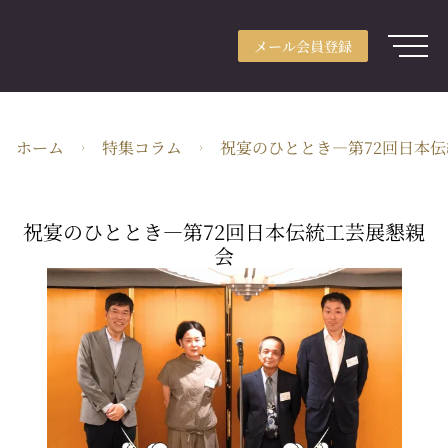
メール会員登録
アカウント登録
メール会員登録
ログイン
ARTerraceとは
ホーム
特集コラム
祝宴のひととき―第72回日本
用途別検索
分野別検索
祝宴のひととき―第72回日本伝統工芸展懇親
作家検索
会
特集
ガイド
JA・JPY
株式会社ARTerrace