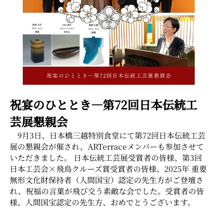
〒104-0031 東京都中央区京橋二丁目2番1号
ARTerraceとは
プライバシーポリシー
祝宴のひととき―第72回日本伝統工
芸展懇親会
9月3日、日本橋三越特別食堂にて第72回日本伝統工芸
展の懇親会が催され、ARTerraceメンバーも参加させて
いただきました。 日本伝統工芸展受賞者の皆様、第3回
日本工芸会×飛鳥クルーズ賞受賞者の皆様、2025年 重要
無形文化財保持者（人間国宝）認定の先生方がご登壇さ
れ、祝福の言葉が飛び交う素敵な会でした。受賞者の皆
様、人間国宝認定の先生方、おめでとうございます。