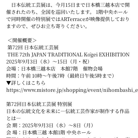
日本伝統工芸展は、今月15日まで日本橋三越本店で開
催されたのち、全国を巡回いたします。 1階中央ホール
で同時開催の特別展ではARTerraceが映像提供しており
ますので、ぜひお立ち寄りください。
＜開催概要＞
第72回 日本伝統工芸展
THE 72th JAPAN TRADITIONAL Kōgei EXHIBITION
2025年9月3日（水）〜15日（月・祝）
会場：日本橋三越本店 本館7階 催物会場
時間：午前 10時～午後7時（最終日午後5時まで）
▼詳しくはこちら
https://www.mistore.jp/shopping/event/nihombashi_
第72回日本伝統工芸展 特別展
日本の伝統文化を未来に―伝統工芸作家が制作する作品
とは―
会 期：2025年9月3日（水）～8日（月）
会 場：日本橋三越 本館1階 中央ホール