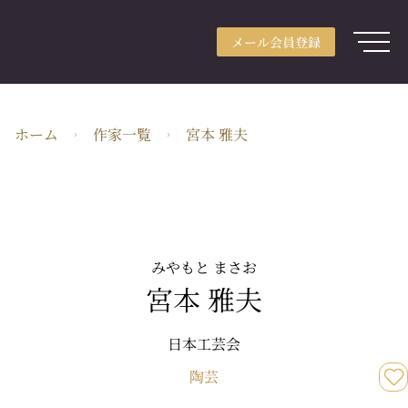
メール会員登録
アカウント登録
メール会員登録
ログイン
ARTerraceとは
ホーム
作家一覧
宮本 雅夫
用途別検索
分野別検索
作家検索
特集
みやもと まさお
宮本 雅夫
ガイド
JA・JPY
日本工芸会
陶芸
株式会社ARTerrace