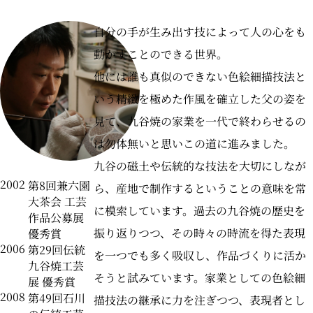
〒104-0031 東京都中央区京橋二丁目2番1号
自分の手が生み出す技によって人の心をも
ARTerraceとは
プライバシーポリシー
動かすことのできる世界。
他には誰も真似のできない色絵細描技法と
いう精緻を極めた作風を確立した父の姿を
見て、九谷焼の家業を一代で終わらせるの
は勿体無いと思いこの道に進みました。
九谷の磁土や伝統的な技法を大切にしなが
2002
第8回兼六園
ら、産地で制作するということの意味を常
大茶会 工芸
に模索しています。過去の九谷焼の歴史を
作品公募展
振り返りつつ、その時々の時流を得た表現
優秀賞
2006
第29回伝統
を一つでも多く吸収し、作品づくりに活か
九谷焼工芸
そうと試みています。家業としての色絵細
展 優秀賞
2008
第49回石川
描技法の継承に力を注ぎつつ、表現者とし