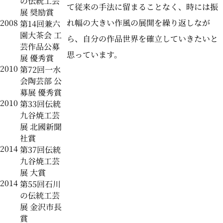
の伝統工芸
て従来の手法に留まることなく、時には振
展 奨励賞
2008
れ幅の大きい作風の展開を繰り返しなが
第14回兼六
園大茶会 工
ら、自分の作品世界を確立していきたいと
芸作品公募
思っています。
展 優秀賞
2010
第72回一水
会陶芸部 公
募展 優秀賞
2010
第33回伝統
九谷焼工芸
展 北國新聞
社賞
2014
第37回伝統
九谷焼工芸
展 大賞
2014
第55回石川
の伝統工芸
展 金沢市長
賞