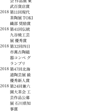
会 作品展 東
武百貨店賞
2018
第11回現代
茶陶展 TOKI
織部 奨励賞
2018
第41回伝統
九谷焼工芸
展 優秀賞
2018
第32回四日
市萬古陶磁
器コンペ グ
ランプリ
2018
第47回北海
道陶芸展 最
優秀新人賞
2018
第24回兼六
園大茶会 工
芸作品公募
展 石川県知
事賞