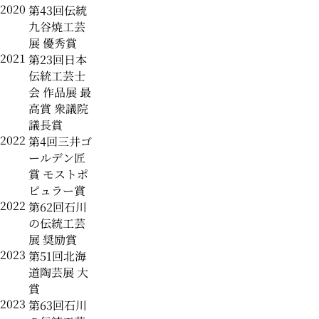
2020
第43回伝統
九谷焼工芸
展 優秀賞
2021
第23回日本
伝統工芸士
会 作品展 最
高賞 衆議院
議長賞
2022
第4回三井ゴ
ールデン匠
賞 モストポ
ピュラー賞
2022
第62回石川
の伝統工芸
展 奨励賞
2023
第51回北海
道陶芸展 大
賞
2023
第63回石川