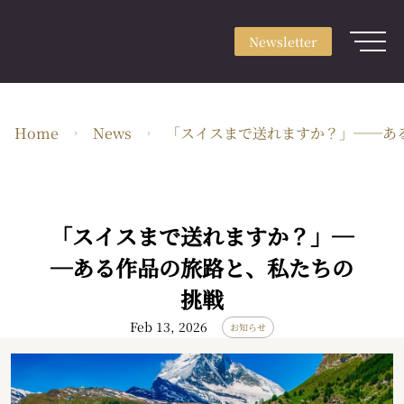
Newsletter
Sign up
Newsletter
Login
About
Home
News
「スイスまで送れますか？」──あ
Use & Scene
Craft Type
Artists
「スイスまで送れますか？」─
Feature
─ある作品の旅路と、私たちの
挑戦
Guide
Feb 13, 2026
お知らせ
EN・JPY
ARTerrace Inc.