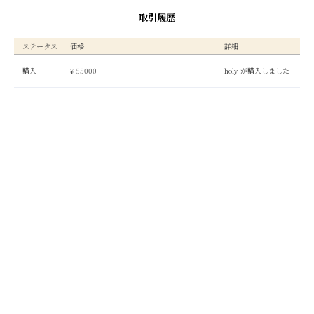
取引履歴
ステータス
価格
詳細
購入
¥ 55000
holy が購入しました