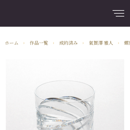
ログイン
新規会員登録
ARTerraceとは
用途別検索
ホーム
作品一覧
成約済み
氣賀澤 雅人
螺
分野別検索
作家検索
特集
ガイド
JA・JPY
株式会社ARTerrace
〒104-0031 東京都中央区京橋二丁目2番1号
ARTerraceとは
プライバシーポリシー