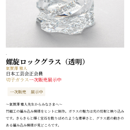
-
螺旋ロックグラス（透明）
氣賀澤 雅人
日本工芸会正会員
切子
ガラス
一次販売
展示中
一次販売
展示中
～氣賀澤 雅人先生からみなさまへ～
竹細工の編み込み模様をヒントに制作。ガラスの魅力は光の反射と映り込み
です。きらきらと輝く宝石を散りばめたような豪華さと、グラス底の動きの
ある編み込み模様が見どころです。